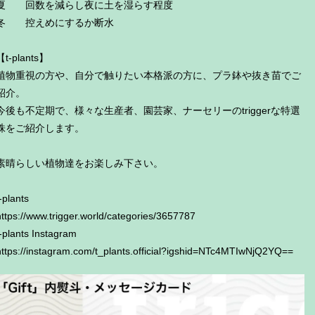
夏 回数を減らし夜に土を湿らす程度
冬 控えめにするか断水
【t-plants】
植物重視の方や、自分で触りたい本格派の方に、プラ鉢や抜き苗でご
紹介。
今後も不定期で、様々な生産者、園芸家、ナーセリーのtriggerな特選
株をご紹介します。
素晴らしい植物達をお楽しみ下さい。
-plants
https://www.trigger.world/categories/3657787
t-plants Instagram
https://instagram.com/t_plants.official?igshid=NTc4MTIwNjQ2YQ==