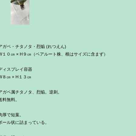
アガベ・チタノタ・烈焔 (れつえん)
W１０㎝ × H９㎝（ベアルート株、根はサイズに含まず）
ディスプレイ容器
W８㎝ × H１３㎝
アガベ属チタノタ、烈焔。逆刺。
送料無料。
肉厚で短葉。
ボール状に詰まっている。