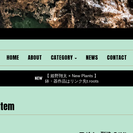
HOME
ABOUT
CATEGORY
NEWS
CONTACT
【 姫野翔太 × New Plants 】
鉢・器作品はリンク先t.roots
Item