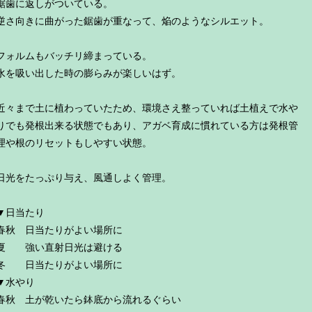
鋸歯に返しがついている。
逆さ向きに曲がった鋸歯が重なって、焔のようなシルエット。
フォルムもバッチリ締まっている。
水を吸い出した時の膨らみが楽しいはず。
近々まで土に植わっていたため、環境さえ整っていれば土植えで水や
りでも発根出来る状態でもあり、アガベ育成に慣れている方は発根管
理や根のリセットもしやすい状態。
日光をたっぷり与え、風通しよく管理。
▼日当たり
春秋 日当たりがよい場所に
夏 強い直射日光は避ける
冬 日当たりがよい場所に
▼水やり
春秋 土が乾いたら鉢底から流れるぐらい