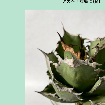
アガベ・烈焔 ５(Ｍ)