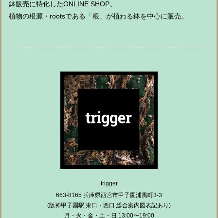
鉢販売に特化したONLINE SHOP。
植物の根源・rootsである「根」が植わる鉢を中心に販売。
trigger
663-8165 兵庫県西宮市甲子園浦風町3-3
(阪神甲子園駅 東口・西口 総合案内図表記あり)
月・火・金・土・日 13:00〜19:00