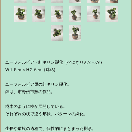
ユーフォルビア・紅キリン綴化（べにきりんてっか）
W１５㎝ × H２６㎝（鉢込)
ユーフォルビア属の紅キリン綴化。
鉢は、市野伝市窯の作品。
樹木のように枝が展開している。
それぞれの枝で違う形状、パターンの綴化。
生長や環境の過程で、個性的にまとまった樹形。