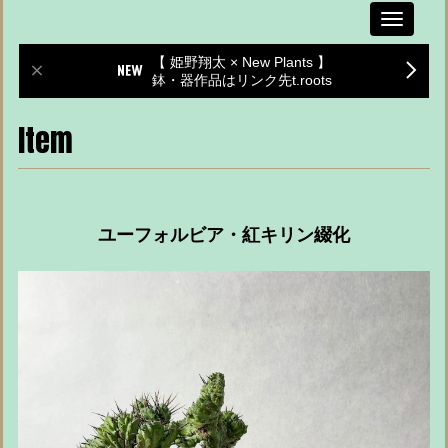
Toggle
navigati
【 姫野翔太 × New Plants 】
鉢・器作品はリンク先t.roots
Item
ユーフォルビア・紅キリン綴化