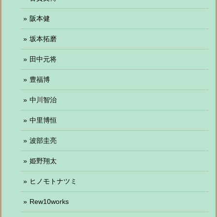
阪本健
坂本拓磨
田中元将
豊福博
中川智治
中里博恒
波部圭亮
姫野翔太
ヒノモトナツミ
Rew10works