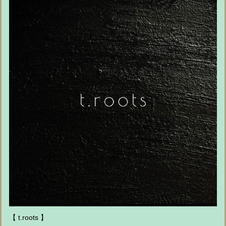
【 t.roots 】