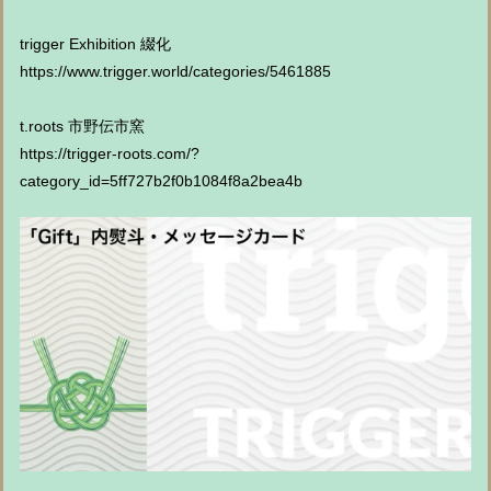
trigger Exhibition 綴化
https://www.trigger.world/categories/5461885
t.roots 市野伝市窯
https://trigger-roots.com/?
category_id=5ff727b2f0b1084f8a2bea4b