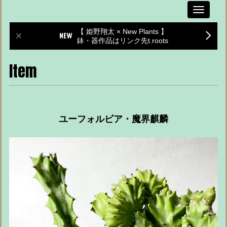
Toggle
navigati
【 姫野翔太 × New Plants 】
鉢・器作品はリンク先t.roots
Item
ユーフォルビア・魔界麒麟