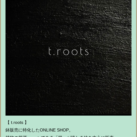
【 t.roots 】
鉢販売に特化したONLINE SHOP。