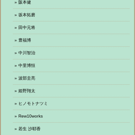
阪本健
坂本拓磨
田中元将
豊福博
中川智治
中里博恒
波部圭亮
姫野翔太
ヒノモトナツミ
Rew10works
若生 沙耶香