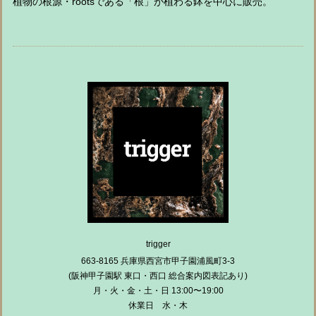
植物の根源・rootsである「根」が植わる鉢を中心に販売。
trigger
663-8165 兵庫県西宮市甲子園浦風町3-3
(阪神甲子園駅 東口・西口 総合案内図表記あり)
月・火・金・土・日 13:00〜19:00
休業日 水・木