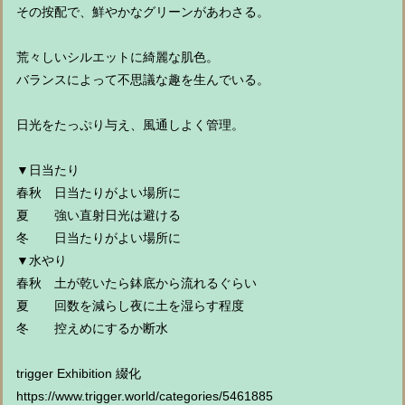
その按配で、鮮やかなグリーンがあわさる。
荒々しいシルエットに綺麗な肌色。
バランスによって不思議な趣を生んでいる。
日光をたっぷり与え、風通しよく管理。
▼日当たり
春秋 日当たりがよい場所に
夏 強い直射日光は避ける
冬 日当たりがよい場所に
▼水やり
春秋 土が乾いたら鉢底から流れるぐらい
夏 回数を減らし夜に土を湿らす程度
冬 控えめにするか断水
trigger Exhibition 綴化
https://www.trigger.world/categories/5461885