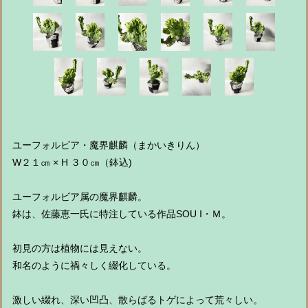
ユーフォルビア・魔界麒麟（まかいきりん）
W２１㎝ × H ３０㎝（鉢込)
ユーフォルビア属の魔界麒麟。
鉢は、佐藤恵一氏に特注している作品SOU Ⅰ・Ｍ。
初見の方は植物には見えない。
和名のように禍々しく綴化している。
激しい綴れ、深い凹凸、散らばるトゲによって荒々しい。