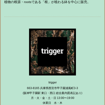
植物の根源・rootsである「根」が植わる鉢を中心に販売。
trigger
663-8165 兵庫県西宮市甲子園浦風町3-3
(阪神甲子園駅 東口・西口 総合案内図表記あり)
月・火・金・土・日 13:00〜19:00
休業日 水・木