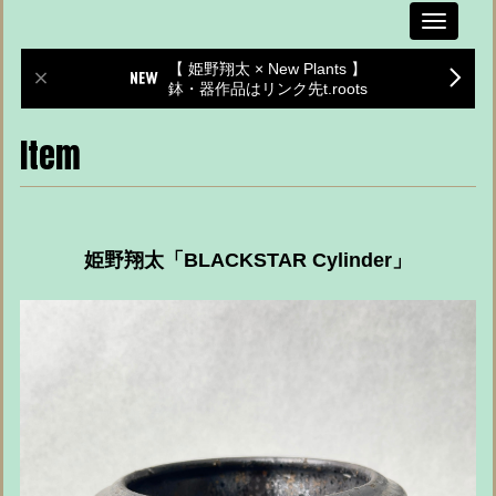
Toggle
navigati
【 姫野翔太 × New Plants 】
鉢・器作品はリンク先t.roots
Item
姫野翔太「BLACKSTAR Cylinder」