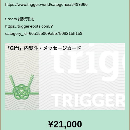
https://www.trigger.world/categories/3499880
t.roots 姫野翔太
https://trigger-roots.com/?
category_id=60a15b909a5b750821bff1b9
¥21,000