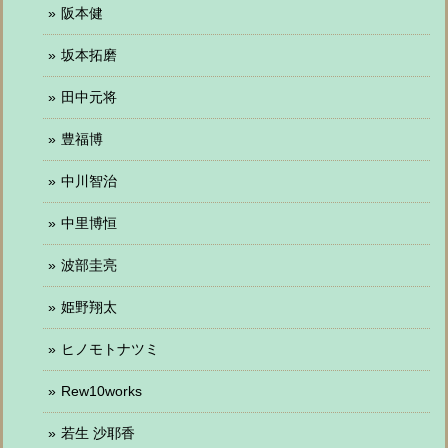
阪本健
坂本拓磨
田中元将
豊福博
中川智治
中里博恒
波部圭亮
姫野翔太
ヒノモトナツミ
Rew10works
若生 沙耶香