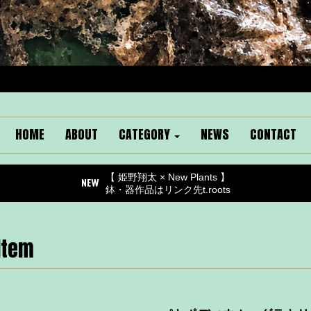
HOME
ABOUT
CATEGORY
NEWS
CONTACT
【 姫野翔太 × New Plants 】
鉢・器作品はリンク先t.roots
Item