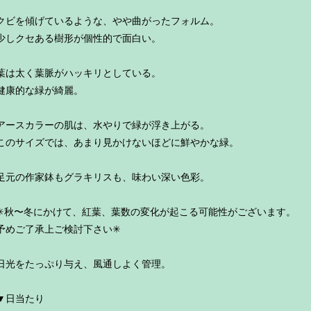
クビを傾げているような、やや曲がったフォルム。
少しクセある樹形が個性的で面白い。
葉は太く葉脈がハッキリとしている。
健康的な緑が綺麗。
アースカラーの肌は、水やりで緑が浮き上がる。
このサイズでは、あまり見かけないほどに鮮やかな緑。
足元の作家鉢もグラキリスも、味わい深い色彩。
✳︎秋〜冬にかけて、紅葉、葉数の変化が起こる可能性がございます。
予めご了承上ご検討下さい✳︎
日光をたっぷり与え、風通しよく管理。
▼日当たり