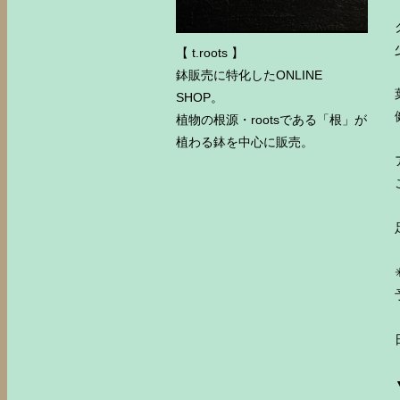
【 t.roots 】
鉢販売に特化したONLINE
SHOP。
植物の根源・rootsである「根」が
植わる鉢を中心に販売。