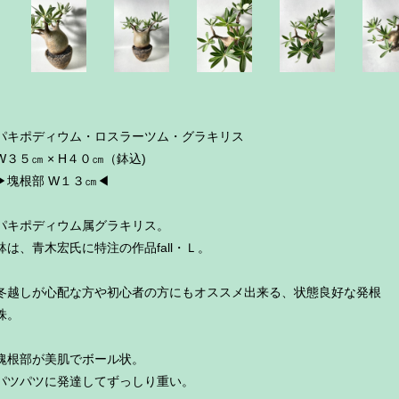
パキポディウム・ロスラーツム・グラキリス
W３５㎝ × H４０㎝（鉢込)
▶︎塊根部 W１３㎝◀︎
パキポディウム属グラキリス。
鉢は、青木宏氏に特注の作品fall・Ｌ。
冬越しが心配な方や初心者の方にもオススメ出来る、状態良好な発根
株。
塊根部が美肌でボール状。
パツパツに発達してずっしり重い。