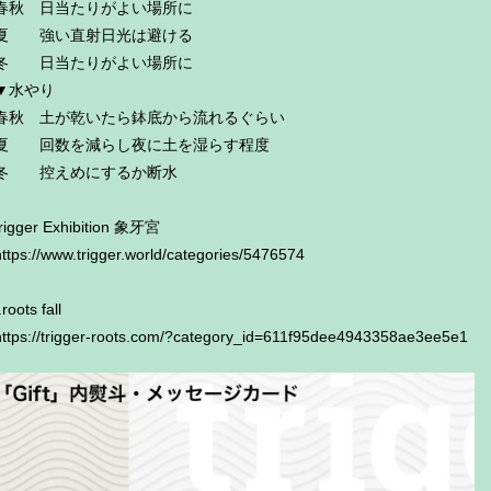
春秋 日当たりがよい場所に
夏 強い直射日光は避ける
冬 日当たりがよい場所に
▼水やり
春秋 土が乾いたら鉢底から流れるぐらい
夏 回数を減らし夜に土を湿らす程度
冬 控えめにするか断水
trigger Exhibition 象牙宮
https://www.trigger.world/categories/5476574
.roots fall
https://trigger-roots.com/?category_id=611f95dee4943358ae3ee5e1