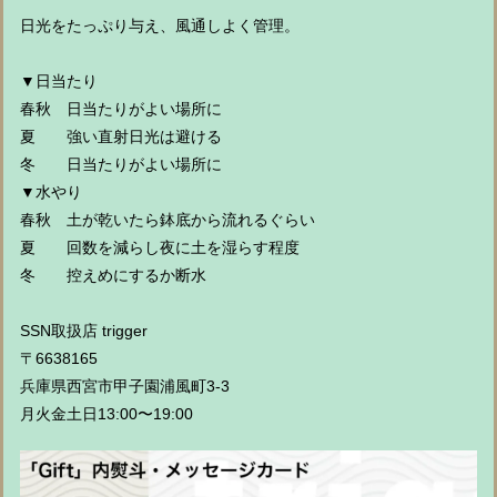
日光をたっぷり与え、風通しよく管理。
▼日当たり
春秋 日当たりがよい場所に
夏 強い直射日光は避ける
冬 日当たりがよい場所に
▼水やり
春秋 土が乾いたら鉢底から流れるぐらい
夏 回数を減らし夜に土を湿らす程度
冬 控えめにするか断水
SSN取扱店 trigger
〒6638165
兵庫県西宮市甲子園浦風町3-3
月火金土日13:00〜19:00