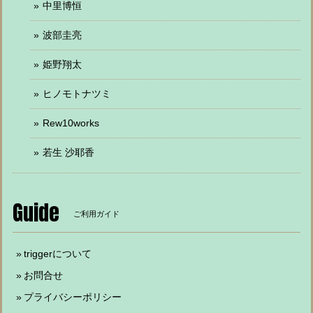
中里博恒
波部圭亮
姫野翔太
ヒノモトナツミ
Rew10works
若生 沙耶香
Guide
ご利用ガイド
triggerについて
お問合せ
プライバシーポリシー