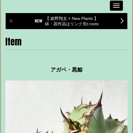
Toggle
navigati
【 姫野翔太 × New Plants 】
鉢・器作品はリンク先t.roots
Item
アガベ・黒鯨