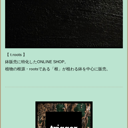
【 t.roots 】
鉢販売に特化したONLINE SHOP。
植物の根源・rootsである「根」が植わる鉢を中心に販売。