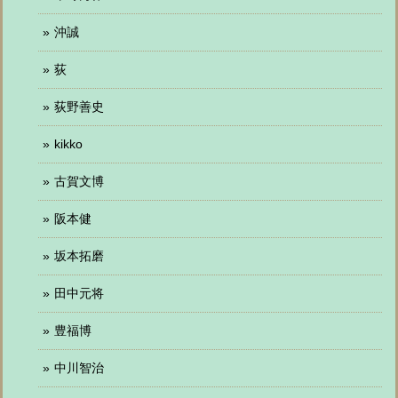
沖誠
荻
荻野善史
kikko
古賀文博
阪本健
坂本拓磨
田中元将
豊福博
中川智治