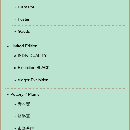
Plant Pot
Poster
Goods
Limited Edition
INDIVIDUALITY
Exhibition BLACK
trigger Exhibition
Pottery × Plants
青木宏
淡路瓦
市野秀作