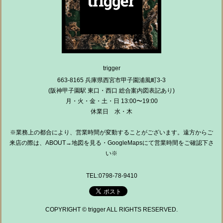
trigger
663-8165 兵庫県西宮市甲子園浦風町3-3
(阪神甲子園駅 東口・西口 総合案内図表記あり)
月・火・金・土・日 13:00〜19:00
休業日 水・木
※業務上の都合により、営業時間が変動することがございます。遠方からご
来店の際は、ABOUT→地図を見る・GoogleMapsにて営業時間をご確認下さ
い※
TEL:0798-78-9410
COPYRIGHT © trigger ALL RIGHTS RESERVED.