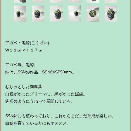
アガベ・黒鯨(こくげい)
W１１㎝ × Ｈ１７㎝
アガベ属、黒鯨。
鉢は、SSNの作品、SSN04SP90mm。
むちっとした肉厚葉。
白粉がかったグリーンに、黒がかった鋸歯。
鉤爪のようにうねって展開している。
SSN鉢にも植わっており、これからまだまだ育成が楽しい。
白鯨を育てている方にもオススメ。