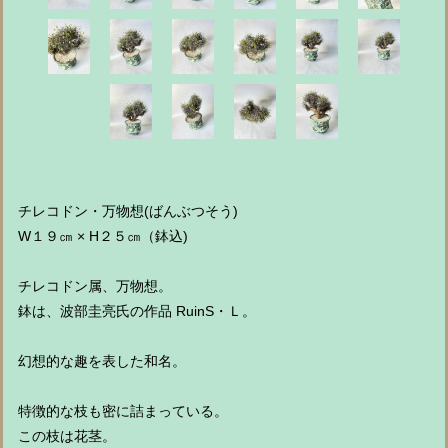
チレコドン・万物想(ばんぶつそう)
W１９㎝ × H２５㎝（鉢込)
チレコドン属、万物想。
鉢は、波部圭亮氏の作品 RuinS・Ｌ。
幻想的な趣を表した和名。
特徴的な枝も密に詰まっている。
この枝は花茎。