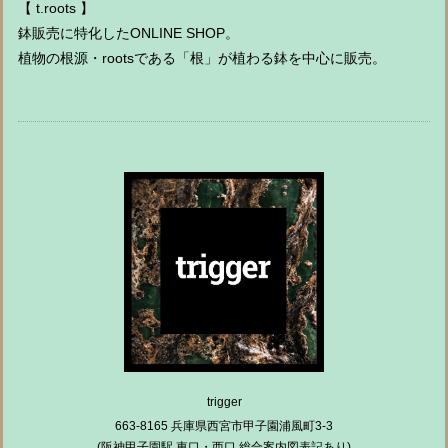
【 t.roots 】
鉢販売に特化したONLINE SHOP。
植物の根源・rootsである「根」が植わる鉢を中心に販売。
trigger
663-8165 兵庫県西宮市甲子園浦風町3-3
(阪神甲子園駅 東口・西口 総合案内図表記あり)