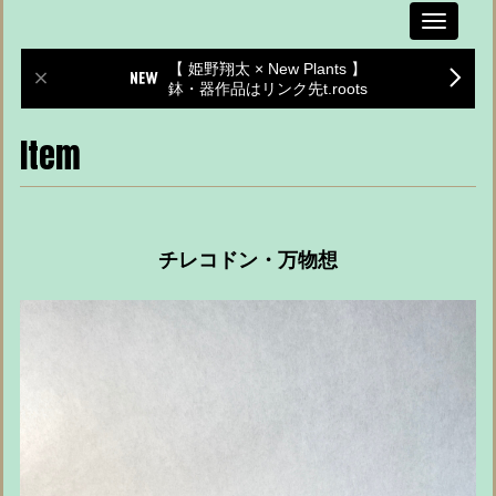
Toggle
navigati
【 姫野翔太 × New Plants 】
鉢・器作品はリンク先t.roots
Item
チレコドン・万物想