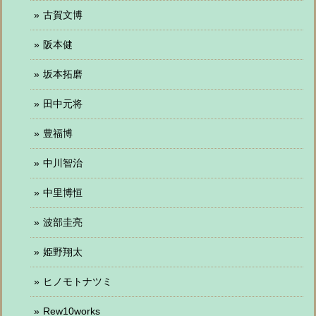
古賀文博
阪本健
坂本拓磨
田中元将
豊福博
中川智治
中里博恒
波部圭亮
姫野翔太
ヒノモトナツミ
Rew10works