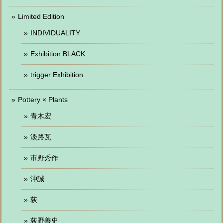
Limited Edition
INDIVIDUALITY
Exhibition BLACK
trigger Exhibition
Pottery × Plants
青木宏
淡路瓦
市野秀作
沖誠
荻
荻野善史