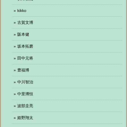
kikko
古賀文博
阪本健
坂本拓磨
田中元将
豊福博
中川智治
中里博恒
波部圭亮
姫野翔太