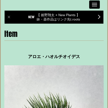
Toggle
navigati
【 姫野翔太 × New Plants 】
鉢・器作品はリンク先t.roots
Item
アロエ・ハオルチオイデス