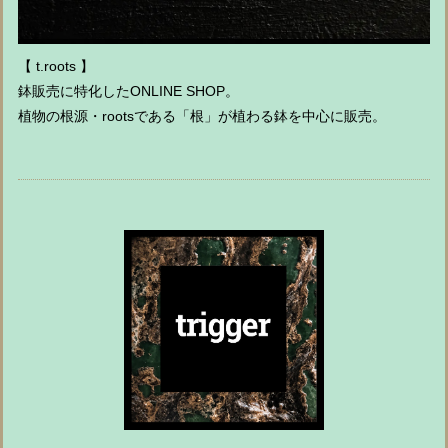
【 t.roots 】
鉢販売に特化したONLINE SHOP。
植物の根源・rootsである「根」が植わる鉢を中心に販売。