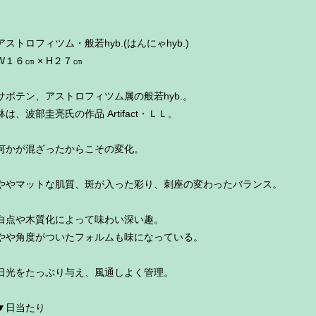
アストロフィツム・般若hyb.(はんにゃhyb.)
W１６㎝ × H２７㎝
サボテン、アストロフィツム属の般若hyb.。
鉢は、波部圭亮氏の作品 Artifact・ＬＬ。
何かが混ざったからこその変化。
ややマットな肌質、斑が入った彩り、刺座の変わったバランス。
白点や木質化によって味わい深い趣。
やや角度がついたフォルムも味になっている。
日光をたっぷり与え、風通しよく管理。
▼日当たり