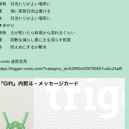
春秋 日当たりがよい場所に
夏 強い直射日光は避ける
冬 日当たりがよい場所に
▼水やり
春秋 土が乾いたら鉢底から流れるぐらい
夏 回数を減らし夜に土を湿らす程度
冬 控えめにするか断水
t.roots 波部圭亮
https://trigger-roots.com/?category_id=62990c039705657ca5c24af5