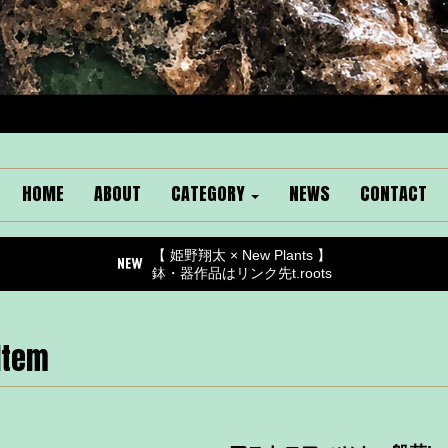
HOME
ABOUT
CATEGORY
NEWS
CONTACT
【 姫野翔太 × New Plants 】
鉢・器作品はリンク先t.roots
Item