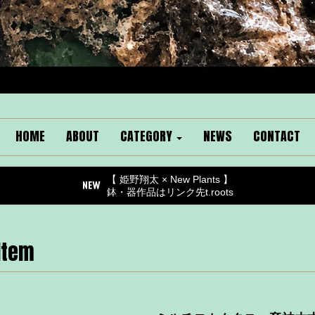
HOME
ABOUT
CATEGORY
NEWS
CONTACT
【 姫野翔太 × New Plants 】
鉢・器作品はリンク先t.roots
Item