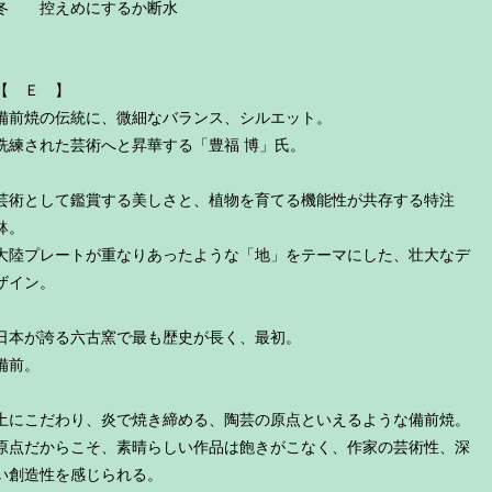
冬 控えめにするか断水
【 Ｅ 】
備前焼の伝統に、微細なバランス、シルエット。
洗練された芸術へと昇華する「豊福 博」氏。
芸術として鑑賞する美しさと、植物を育てる機能性が共存する特注
鉢。
大陸プレートが重なりあったような「地」をテーマにした、壮大なデ
ザイン。
日本が誇る六古窯で最も歴史が長く、最初。
備前。
土にこだわり、炎で焼き締める、陶芸の原点といえるような備前焼。
原点だからこそ、素晴らしい作品は飽きがこなく、作家の芸術性、深
い創造性を感じられる。