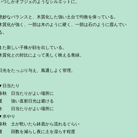
いつしかオブジェのようなシルエットに。
絶妙なバランスと、木質化した強い土台で均衡を保っている。
木質化が強く、一部は木のように硬く、一部は石のように霞んでい
る。
また新しい子株が顔を出している。
木質化との対比によって美しく映える青緑。
日光をたっぷり与え、風通しよく管理。
▼日当たり
春秋 日当たりがよい場所に
夏 強い直射日光は避ける
冬 日当たりがよい場所に
▼水やり
春秋 土が乾いたら鉢底から流れるぐらい
夏 回数を減らし夜に土を湿らす程度