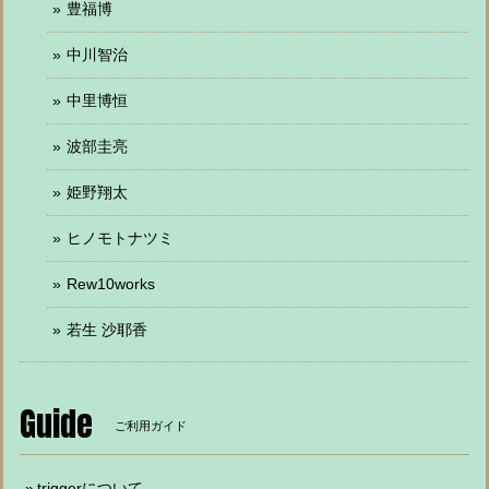
豊福博
中川智治
中里博恒
波部圭亮
姫野翔太
ヒノモトナツミ
Rew10works
若生 沙耶香
Guide
ご利用ガイド
triggerについて