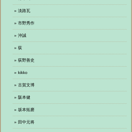
淡路瓦
市野秀作
沖誠
荻
荻野善史
kikko
古賀文博
阪本健
坂本拓磨
田中元将