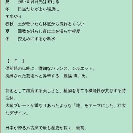
夏 強い直射日光は避ける
冬 日当たりがよい場所に
▼水やり
春秋 土が乾いたら鉢底から流れるぐらい
夏 回数を減らし夜に土を湿らす程度
冬 控えめにするか断水
【 Ｅ 】
備前焼の伝統に、微細なバランス、シルエット。
洗練された芸術へと昇華する「豊福 博」氏。
芸術として鑑賞する美しさと、植物を育てる機能性が共存する特
注鉢。
大陸プレートが重なりあったような「地」をテーマにした、壮大
なデザイン。
日本が誇る六古窯で最も歴史が長く、最初。