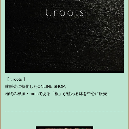
【 t.roots 】
鉢販売に特化したONLINE SHOP。
植物の根源・rootsである「根」が植わる鉢を中心に販売。