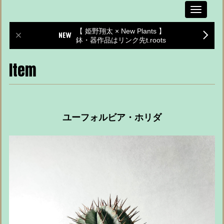
Toggle
navigati
【 姫野翔太 × New Plants 】
鉢・器作品はリンク先t.roots
Item
ユーフォルビア・ホリダ