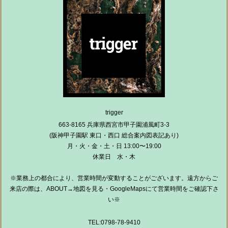
trigger
663-8165 兵庫県西宮市甲子園浦風町3-3
(阪神甲子園駅 東口・西口 総合案内図表記あり)
月・火・金・土・日 13:00〜19:00
休業日 水・木
※業務上の都合により、営業時間が変動することがございます。遠方からご
来店の際は、ABOUT→地図を見る・GoogleMapsにて営業時間をご確認下さ
い※
TEL:0798-78-9410