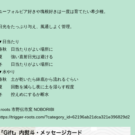
ユーフォルビア好きや塊根好きは一度は育てたい希少種。
日光をたっぷり与え、風通しよく管理。
▼日当たり
春秋 日当たりがよい場所に
夏 強い直射日光は避ける
冬 日当たりがよい場所に
▼水やり
春秋 土が乾いたら鉢底から流れるぐらい
夏 回数を減らし夜に土を湿らす程度
冬 控えめにするか断水
t.roots 市野伝市窯 NOBORIBI
https://trigger-roots.com/?category_id=62196ab21dca321e396829d2