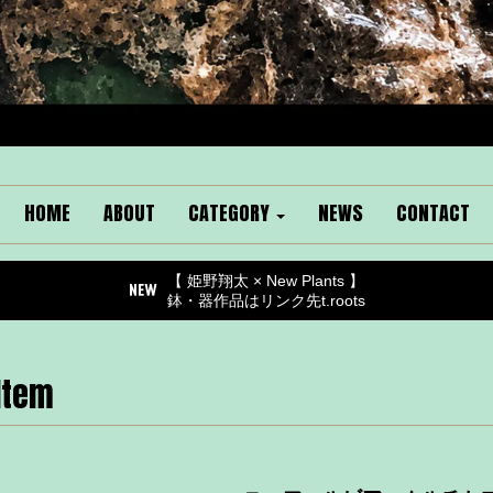
HOME
ABOUT
CATEGORY
NEWS
CONTACT
【 姫野翔太 × New Plants 】
鉢・器作品はリンク先t.roots
Item