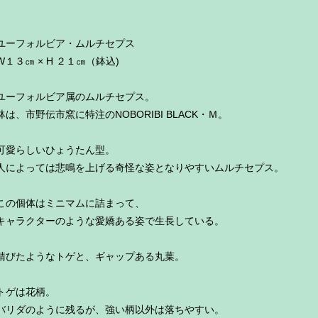
ユーフォルビア・ムルチセプス
W１３㎝ × H ２１㎝（鉢込)
ユーフォルビア属のムルチセプス。
鉢は、市野伝市窯に特注のNOBORIBI BLACK・Ｍ。
可愛らしいひょうたん型。
人によっては悲鳴を上げる奇怪な姿となりやすいムルチセプス。
この個体はミニマムに詰まって、
キャラクターのような愛嬌ある姿で生長している。
錆びたようなトゲと、ギャップある丸葉。
トゲは花柄。
バリダのように残るが、強い柄以外は落ちやすい。