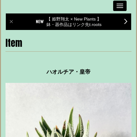
Toggle
navigati
【 姫野翔太 × New Plants 】
鉢・器作品はリンク先t.roots
Item
ハオルチア・皇帝