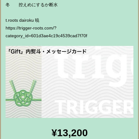
冬 控えめにするか断水
t.roots dairoku 暁
https://trigger-roots.com/?
category_id=601d3ae4c19c4539cad7f70f
¥13,200