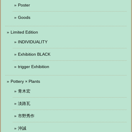
Poster
Goods
Limited Edition
INDIVIDUALITY
Exhibition BLACK
trigger Exhibition
Pottery × Plants
青木宏
淡路瓦
市野秀作
沖誠