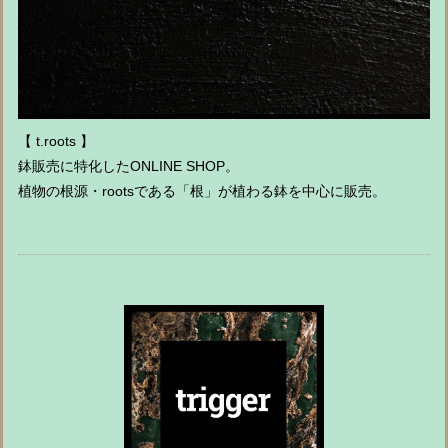
【 t.roots 】
鉢販売に特化したONLINE SHOP。
植物の根源・rootsである「根」が植わる鉢を中心に販売。