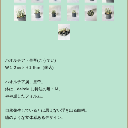
ハオルチア・皇帝(こうてい)
W１２㎝ × H１９㎝（鉢込)
ハオルチア属、皇帝。
鉢は、dairokuに特注の暁・Ｍ。
やや崩したフォルム。
自然発生しているとは思えない浮き出る白柄。
嘘のような立体感あるデザイン。