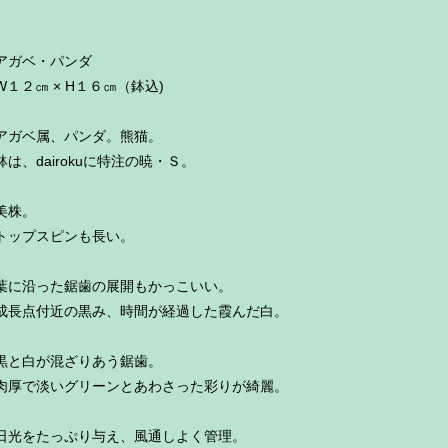
アガベ・パンダ
W１２㎝ × H１６㎝（鉢込)
アガベ属、パンダ。熊猫。
鉢は、dairokuに特注の暁・Ｓ。
美株。
トップスピンも長い。
葉に沿った鋸歯の展開もかっこいい。
成長点付近の黒み、時間が経過した霞んだ白。
黒と白が混ざりあう鋸歯。
肉厚で淡いグリーンとあわさった彩りが綺麗。
日光をたっぷり与え、風通しよく管理。