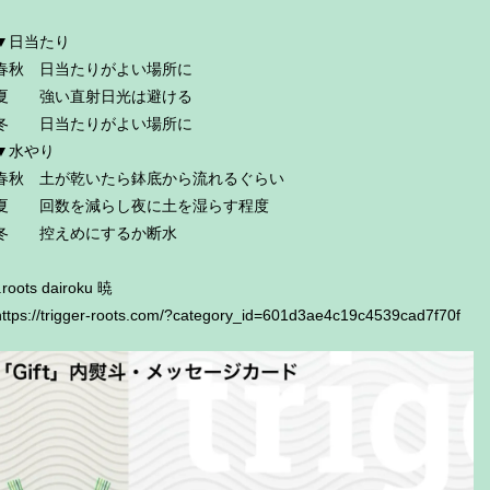
▼日当たり
春秋 日当たりがよい場所に
夏 強い直射日光は避ける
冬 日当たりがよい場所に
▼水やり
春秋 土が乾いたら鉢底から流れるぐらい
夏 回数を減らし夜に土を湿らす程度
冬 控えめにするか断水
t.roots dairoku 暁
https://trigger-roots.com/?category_id=601d3ae4c19c4539cad7f70f