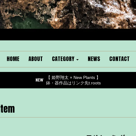
HOME
ABOUT
CATEGORY
NEWS
CONTACT
【 姫野翔太 × New Plants 】
鉢・器作品はリンク先t.roots
Item