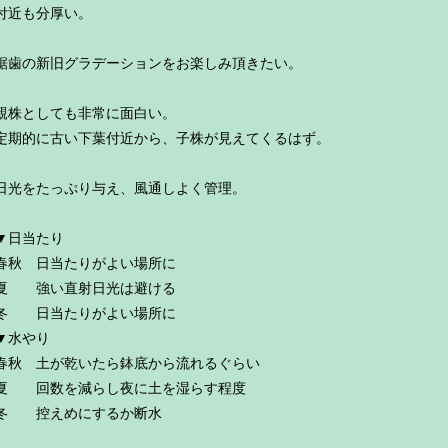
付近も分厚い。
鋸歯の新旧グラデーションをお楽しみ頂きたい。
親株としても非常に面白い。
定期的に古い下葉付近から、子株が見えてくるはず。
日光をたっぷり与え、風通しよく管理。
▼日当たり
春秋 日当たりがよい場所に
夏 強い直射日光は避ける
冬 日当たりがよい場所に
▼水やり
春秋 土が乾いたら鉢底から流れるぐらい
夏 回数を減らし夜に土を湿らす程度
冬 控えめにするか断水