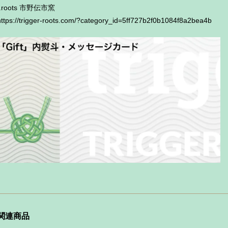
t.roots 市野伝市窯
https://trigger-roots.com/?category_id=5ff727b2f0b1084f8a2bea4b
関連商品