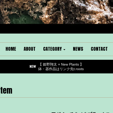
HOME
ABOUT
CATEGORY
NEWS
CONTACT
【 姫野翔太 × New Plants 】
鉢・器作品はリンク先t.roots
Item