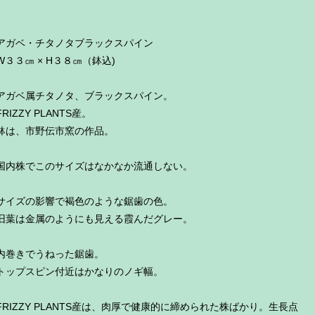
アガベ・チタノタブラックスパイン
W３３㎝ × H３８㎝（鉢込)
アガベ属チタノタ、ブラックスパイン。
FRIZZY PLANTS産。
鉢は、市野伝市窯の作品。
国内株でこのサイズはなかなか流通しない。
サイズの影響で褐色のような鋸歯の色。
旧葉は金属のようにも見える霞んだグレー。
内巻きでうねった鋸歯。
トップスピン付近はかなりのノギ幅。
FRIZZY PLANTS産は、肉厚で健康的に締められた株ばかり。生長点