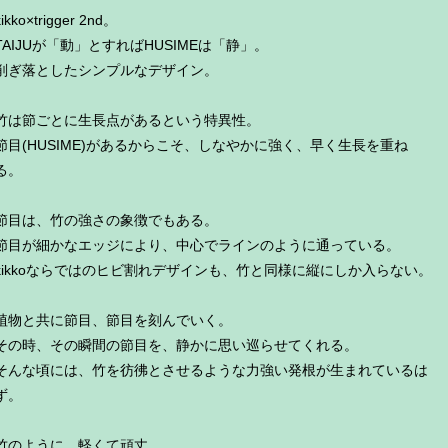
kikko×trigger 2nd。
TAIJUが「動」とすればHUSIMEは「静」。
削ぎ落としたシンプルなデザイン。
竹は節ごとに生長点があるという特異性。
節目(HUSIME)があるからこそ、しなやかに強く、早く生長を重ね
る。
節目は、竹の強さの象徴でもある。
節目が細かなエッジにより、中心でラインのように通っている。
kikkoならではのヒビ割れデザインも、竹と同様に縦にしか入らない。
植物と共に節目、節目を刻んでいく。
その時、その瞬間の節目を、静かに思い巡らせてくれる。
そんな頃には、竹を彷彿とさせるような力強い発根が生まれているは
ず。
竹のように、軽くて頑丈。