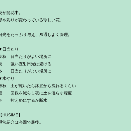
花が開花中。
形や彩りが変わっている珍しい花。
日光をたっぷり与え、風通しよく管理。
▼日当たり
春秋 日当たりがよい場所に
夏 強い直射日光は避ける
冬 日当たりがよい場所に
▼水やり
春秋 土が乾いたら鉢底から流れるぐらい
夏 回数を減らし夜に土を湿らす程度
冬 控えめにするか断水
【HUSIME】
通常紹介は今回で最後。