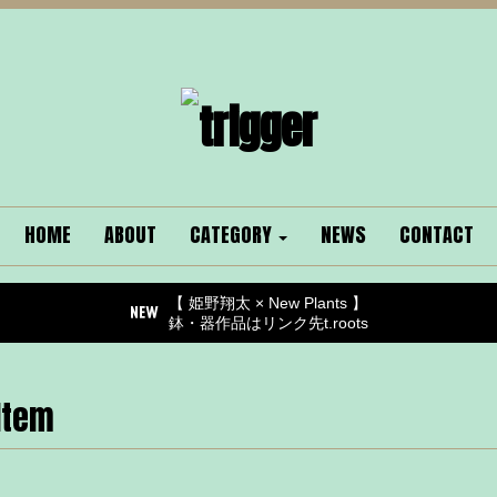
HOME
ABOUT
CATEGORY
NEWS
CONTACT
【 姫野翔太 × New Plants 】
鉢・器作品はリンク先t.roots
Item