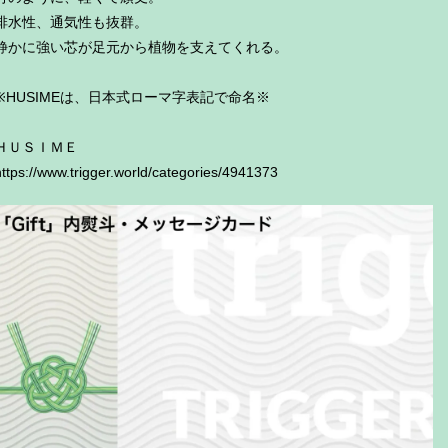
排水性、通気性も抜群。
静かに強い芯が足元から植物を支えてくれる。
※HUSIMEは、日本式ローマ字表記で命名※
ＨＵＳＩＭＥ
https://www.trigger.world/categories/4941373