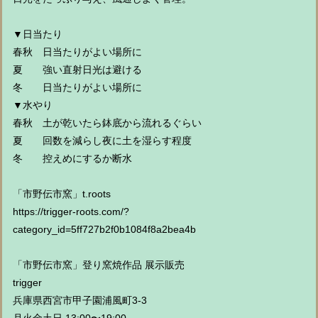
▼日当たり
春秋 日当たりがよい場所に
夏 強い直射日光は避ける
冬 日当たりがよい場所に
▼水やり
春秋 土が乾いたら鉢底から流れるぐらい
夏 回数を減らし夜に土を湿らす程度
冬 控えめにするか断水
「市野伝市窯」t.roots
https://trigger-roots.com/?
category_id=5ff727b2f0b1084f8a2bea4b
「市野伝市窯」登り窯焼作品 展示販売
trigger
兵庫県西宮市甲子園浦風町3-3