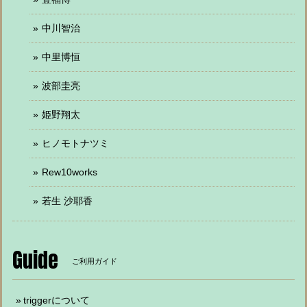
中川智治
中里博恒
波部圭亮
姫野翔太
ヒノモトナツミ
Rew10works
若生 沙耶香
Guide
ご利用ガイド
triggerについて