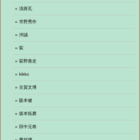
淡路瓦
市野秀作
沖誠
荻
荻野善史
kikko
古賀文博
阪本健
坂本拓磨
田中元将
豊福博