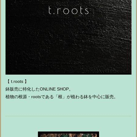
【 t.roots 】
鉢販売に特化したONLINE SHOP。
植物の根源・rootsである「根」が植わる鉢を中心に販売。