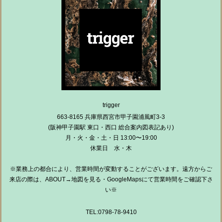
trigger
663-8165 兵庫県西宮市甲子園浦風町3-3
(阪神甲子園駅 東口・西口 総合案内図表記あり)
月・火・金・土・日 13:00〜19:00
休業日 水・木
※業務上の都合により、営業時間が変動することがございます。遠方からご
来店の際は、ABOUT→地図を見る・GoogleMapsにて営業時間をご確認下さ
い※
TEL:0798-78-9410