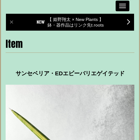
Toggle
navigati
【 姫野翔太 × New Plants 】
鉢・器作品はリンク先t.roots
Item
サンセベリア・EDエビーバリエゲイテッド