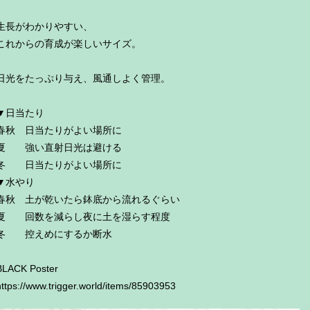
生長がわかりやすい、
これからの育成が楽しいサイズ。
日光をたっぷり与え、風通しよく管理。
▼日当たり
春秋 日当たりがよい場所に
夏 強い直射日光は避ける
冬 日当たりがよい場所に
▼水やり
春秋 土が乾いたら鉢底から流れるぐらい
夏 回数を減らし夜に土を湿らす程度
冬 控えめにするか断水
BLACK Poster
https://www.trigger.world/items/85903953