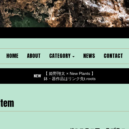
HOME
ABOUT
CATEGORY
NEWS
CONTACT
【 姫野翔太 × New Plants 】
鉢・器作品はリンク先t.roots
Item