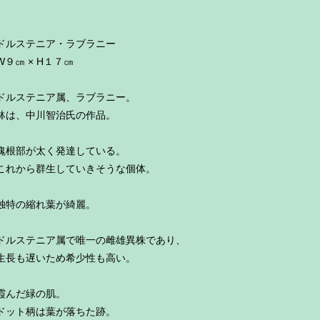
ドルステニア・ラブラニー
W９㎝ × H１７㎝
ドルステニア属、ラブラニー。
鉢は、中川智治氏の作品。
塊根部が太く発達している。
これから群生していきそうな個体。
独特の縮れ葉が綺麗。
ドルステニア属で唯一の雌雄異株であり、
生長も遅いため希少性も高い。
霞んだ緑の肌。
ドット柄は葉が落ちた跡。