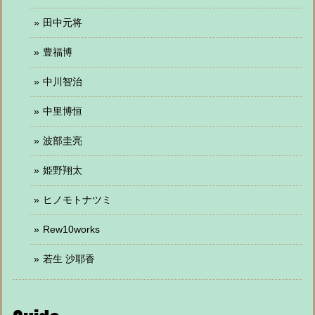
田中元将
豊福博
中川智治
中里博恒
波部圭亮
姫野翔太
ヒノモトナツミ
Rew10works
若生 沙耶香