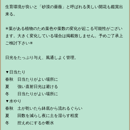
生育環境が良いと「砂漠の薔薇」と呼ばれる美しい開花も鑑賞出
来る。
✳︎葉がある植物のため葉色や葉数の変化が起こる可能性がござい
ます。大きく変化している場合は掲載致しません。予めご了承上
ご検討下さい✳︎
日光をたっぷり与え、風通しよく管理。
▼日当たり
春秋 日当たりがよい場所に
夏 強い直射日光は避ける
冬 日当たりがよい場所に
▼水やり
春秋 土が乾いたら鉢底から流れるぐらい
夏 回数を減らし夜に土を湿らす程度
冬 控えめにするか断水