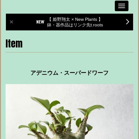
Toggle
navigati
【 姫野翔太 × New Plants 】
鉢・器作品はリンク先t.roots
Item
アデニウム・スーパードワーフ