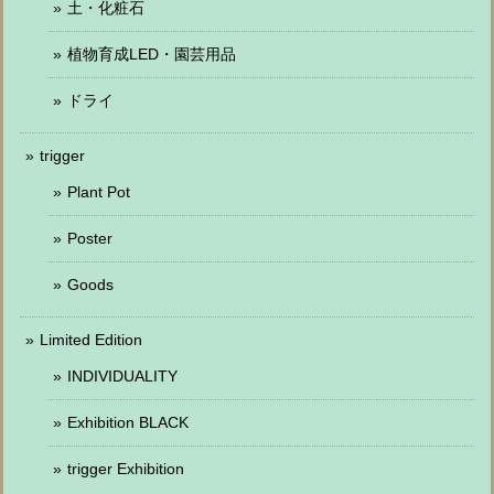
土・化粧石
植物育成LED・園芸用品
ドライ
trigger
Plant Pot
Poster
Goods
Limited Edition
INDIVIDUALITY
Exhibition BLACK
trigger Exhibition