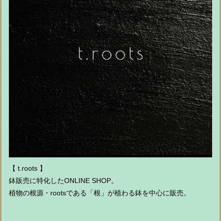
【 t.roots 】
鉢販売に特化したONLINE SHOP。
植物の根源・rootsである「根」が植わる鉢を中心に販売。