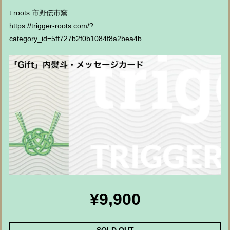
t.roots 市野伝市窯
https://trigger-roots.com/?
category_id=5ff727b2f0b1084f8a2bea4b
¥9,900