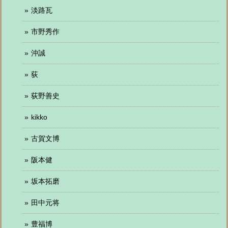
淡路瓦
市野秀作
沖誠
荻
荻野善史
kikko
古賀文博
阪本健
坂本拓磨
田中元将
豊福博