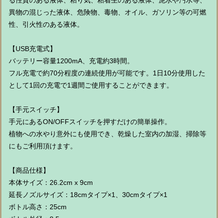
る性質のある液体、粘り気、粘着生のある液体、泥水や汚水等、
異物の混じった液体、危険物、毒物、オイル、ガソリン等の可燃
性、引火性のある液体。
【USB充電式】
バッテリー容量1200mA、充電約3時間。
フル充電で約70分程度の連続使用が可能です。1日10分使用した
として1回の充電で1週間ご使用することができます。
【手元スイッチ】
手元にあるON/OFFスイッチを押すだけの簡単操作。
植物への水やり意外にも使用でき、乾燥した室内の加湿、掃除等
にもご利用頂けます。
【商品仕様】
本体サイズ：26.2cm x 9cm
延長ノズルサイズ：18cmタイプ×1、30cmタイプ×1
ボトル高さ：25cm