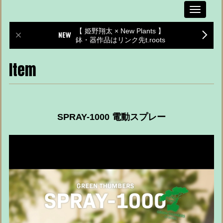
Toggle
navigati
【 姫野翔太 × New Plants 】
鉢・器作品はリンク先t.roots
Item
SPRAY-1000 電動スプレー