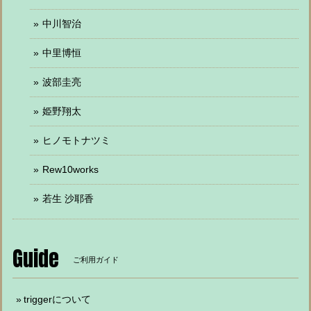
中川智治
中里博恒
波部圭亮
姫野翔太
ヒノモトナツミ
Rew10works
若生 沙耶香
Guide
ご利用ガイド
triggerについて