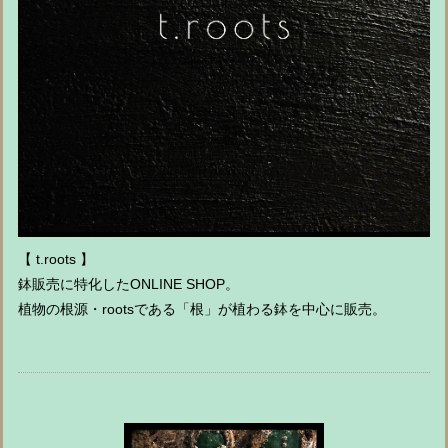
【 t.roots 】
鉢販売に特化したONLINE SHOP。
植物の根源・rootsである「根」が植わる鉢を中心に販売。