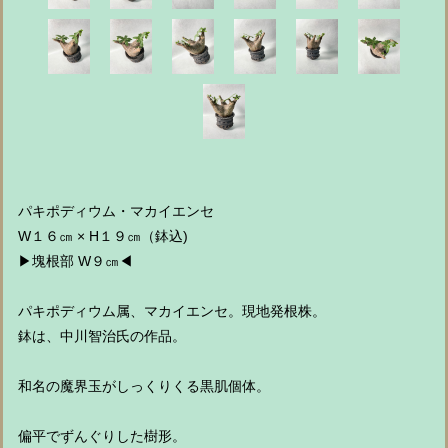
パキポディウム・マカイエンセ
W１６㎝ × H１９㎝（鉢込)
▶︎塊根部 W９㎝◀︎
パキポディウム属、マカイエンセ。現地発根株。
鉢は、中川智治氏の作品。
和名の魔界玉がしっくりくる黒肌個体。
偏平でずんぐりした樹形。