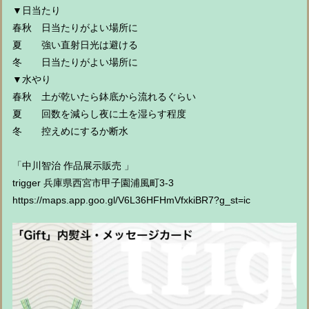
▼日当たり
春秋 日当たりがよい場所に
夏 強い直射日光は避ける
冬 日当たりがよい場所に
▼水やり
春秋 土が乾いたら鉢底から流れるぐらい
夏 回数を減らし夜に土を湿らす程度
冬 控えめにするか断水
「中川智治 作品展示販売 」
trigger 兵庫県西宮市甲子園浦風町3-3
https://maps.app.goo.gl/V6L36HFHmVfxkiBR7?g_st=ic