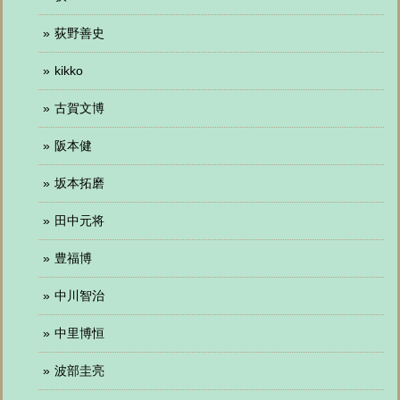
荻野善史
kikko
古賀文博
阪本健
坂本拓磨
田中元将
豊福博
中川智治
中里博恒
波部圭亮