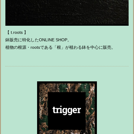
【 t.roots 】
鉢販売に特化したONLINE SHOP。
植物の根源・rootsである「根」が植わる鉢を中心に販売。