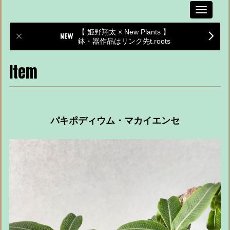
Toggle
navigati
【 姫野翔太 × New Plants 】
鉢・器作品はリンク先t.roots
Item
パキポディウム・マカイエンセ