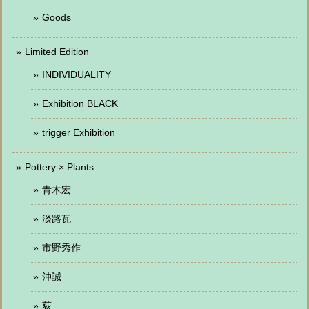
Goods
Limited Edition
INDIVIDUALITY
Exhibition BLACK
trigger Exhibition
Pottery × Plants
青木宏
淡路瓦
市野秀作
沖誠
荻