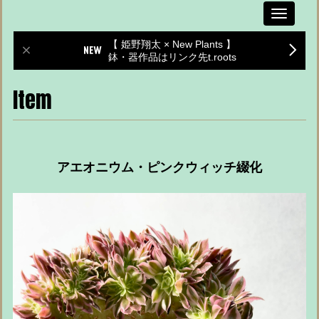
Toggle
navigati
【 姫野翔太 × New Plants 】
鉢・器作品はリンク先t.roots
Item
アエオニウム・ピンクウィッチ綴化