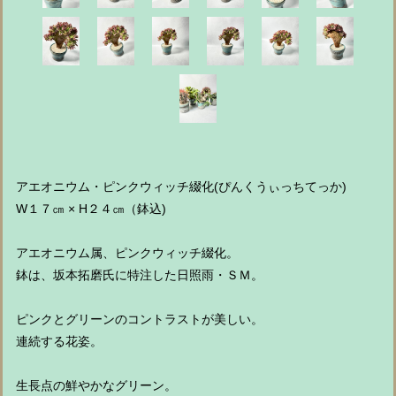
アエオニウム・ピンクウィッチ綴化(ぴんくうぃっちてっか)
W１７㎝ × H２４㎝（鉢込)
アエオニウム属、ピンクウィッチ綴化。
鉢は、坂本拓磨氏に特注した日照雨・ＳＭ。
ピンクとグリーンのコントラストが美しい。
連続する花姿。
生長点の鮮やかなグリーン。