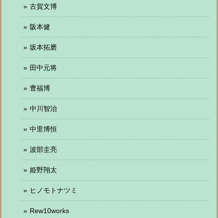
古賀文博
阪本健
坂本拓磨
田中元将
豊福博
中川智治
中里博恒
波部圭亮
姫野翔太
ヒノモトナツミ
Rew10works