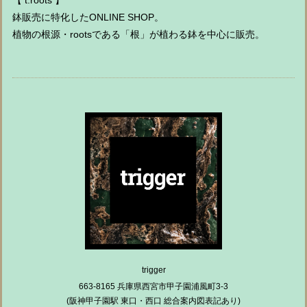
鉢販売に特化したONLINE SHOP。
植物の根源・rootsである「根」が植わる鉢を中心に販売。
trigger
663-8165 兵庫県西宮市甲子園浦風町3-3
(阪神甲子園駅 東口・西口 総合案内図表記あり)