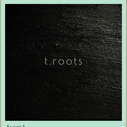
【 t.roots 】