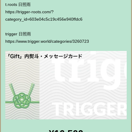
t.roots 日照雨
https://trigger-roots.com/?
category_id=603e04c5c19c456e940ffdc6
trigger 日照雨
https://www.trigger.world/categories/3260723