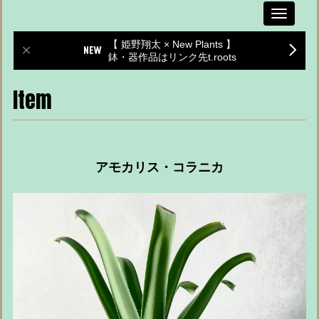
Toggle
navigati
【 姫野翔太 × New Plants 】
鉢・器作品はリンク先t.roots
Item
アモカリス・コラニカ