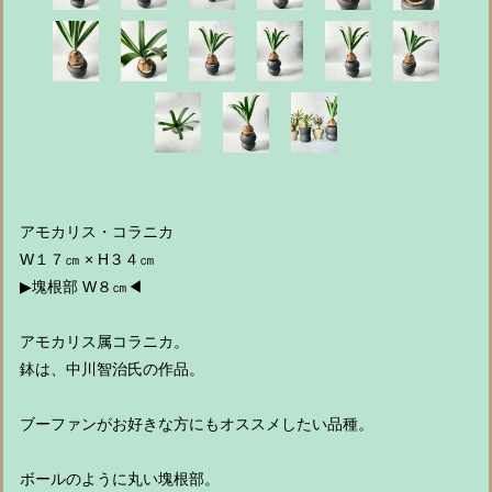
アモカリス・コラニカ
W１７㎝ × H３４㎝
▶︎塊根部 W８㎝◀︎
アモカリス属コラニカ。
鉢は、中川智治氏の作品。
ブーファンがお好きな方にもオススメしたい品種。
ボールのように丸い塊根部。