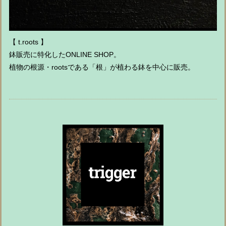
【 t.roots 】
鉢販売に特化したONLINE SHOP。
植物の根源・rootsである「根」が植わる鉢を中心に販売。