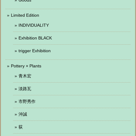
Limited Edition
INDIVIDUALITY
Exhibition BLACK
trigger Exhibition
Pottery × Plants
青木宏
淡路瓦
市野秀作
沖誠
荻