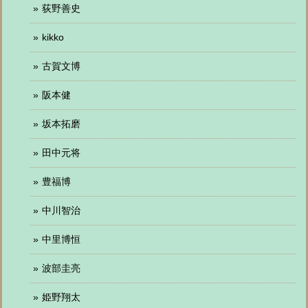
荻野善史
kikko
古賀文博
阪本健
坂本拓磨
田中元将
豊福博
中川智治
中里博恒
波部圭亮
姫野翔太