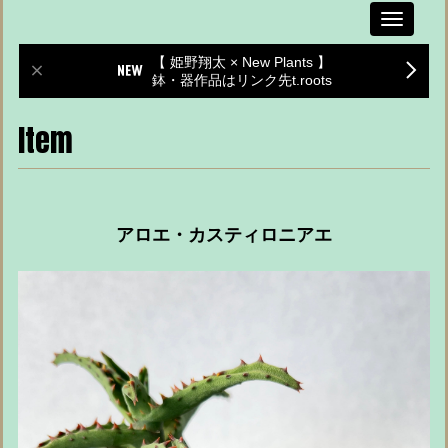
Toggle
navigati
【 姫野翔太 × New Plants 】
鉢・器作品はリンク先t.roots
Item
アロエ・カスティロニアエ