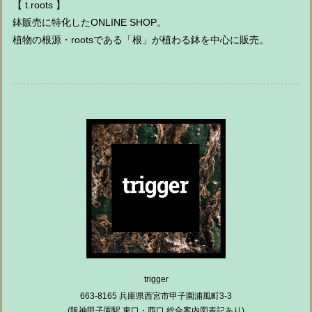
【 t.roots 】
鉢販売に特化したONLINE SHOP。
植物の根源・rootsである「根」が植わる鉢を中心に販売。
trigger
663-8165 兵庫県西宮市甲子園浦風町3-3
(阪神甲子園駅 東口・西口 総合案内図表記あり)