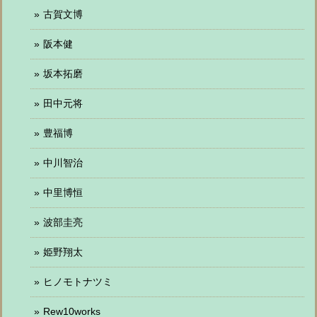
古賀文博
阪本健
坂本拓磨
田中元将
豊福博
中川智治
中里博恒
波部圭亮
姫野翔太
ヒノモトナツミ
Rew10works