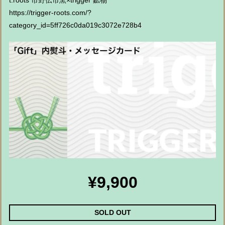
t.roots 市野伝市窯×trigger 鉱物
https://trigger-roots.com/?
category_id=5ff726c0da019c3072e728b4
¥9,900
SOLD OUT