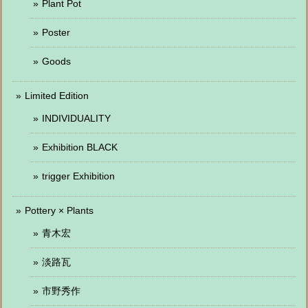
Plant Pot
Poster
Goods
Limited Edition
INDIVIDUALITY
Exhibition BLACK
trigger Exhibition
Pottery × Plants
青木宏
淡路瓦
市野秀作