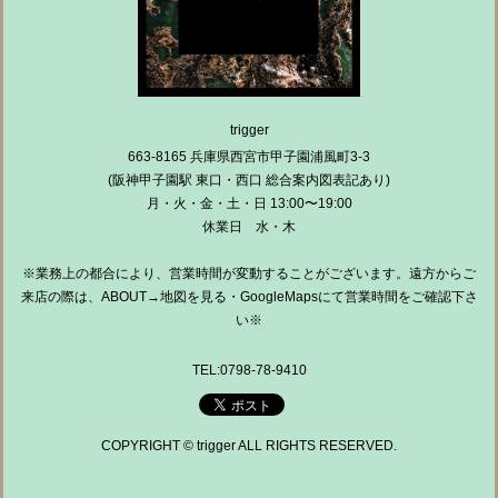
trigger
663-8165 兵庫県西宮市甲子園浦風町3-3
(阪神甲子園駅 東口・西口 総合案内図表記あり)
月・火・金・土・日 13:00〜19:00
休業日 水・木
※業務上の都合により、営業時間が変動することがございます。遠方からご
来店の際は、ABOUT→地図を見る・GoogleMapsにて営業時間をご確認下さ
い※
TEL:0798-78-9410
COPYRIGHT © trigger ALL RIGHTS RESERVED.