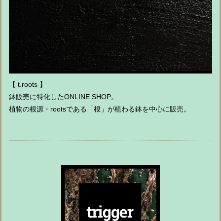
【 t.roots 】
鉢販売に特化したONLINE SHOP。
植物の根源・rootsである「根」が植わる鉢を中心に販売。