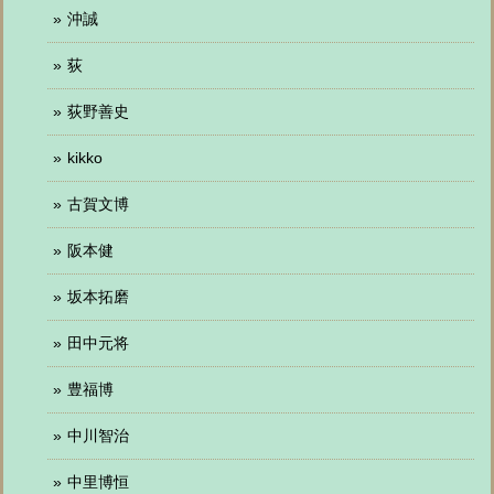
沖誠
荻
荻野善史
kikko
古賀文博
阪本健
坂本拓磨
田中元将
豊福博
中川智治
中里博恒