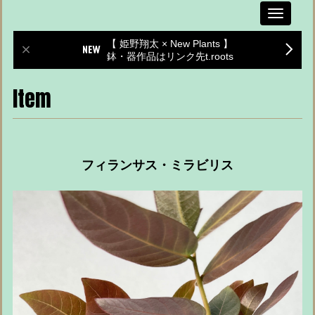
Toggle
navigati
【 姫野翔太 × New Plants 】
鉢・器作品はリンク先t.roots
Item
フィランサス・ミラビリス