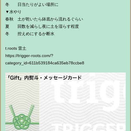
冬 日当たりがよい場所に
▼水やり
春秋 土が乾いたら鉢底から流れるぐらい
夏 回数を減らし夜に土を湿らす程度
冬 控えめにするか断水
t.roots 雷土
https://trigger-roots.com/?
category_id=611b539184ca635eb78ccbe8