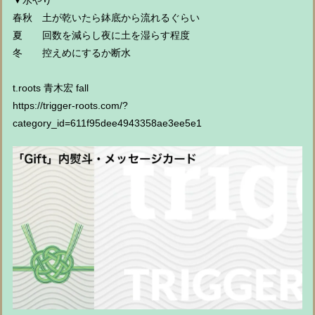
▼水やり
春秋 土が乾いたら鉢底から流れるぐらい
夏 回数を減らし夜に土を湿らす程度
冬 控えめにするか断水
t.roots 青木宏 fall
https://trigger-roots.com/?
category_id=611f95dee4943358ae3ee5e1