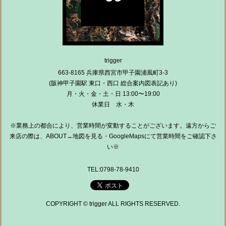
trigger
663-8165 兵庫県西宮市甲子園浦風町3-3
(阪神甲子園駅 東口・西口 総合案内図表記あり)
月・火・金・土・日 13:00〜19:00
休業日 水・木
※業務上の都合により、営業時間が変動することがございます。遠方からご
来店の際は、ABOUT→地図を見る・GoogleMapsにて営業時間をご確認下さ
い※
TEL:0798-78-9410
COPYRIGHT © trigger ALL RIGHTS RESERVED.