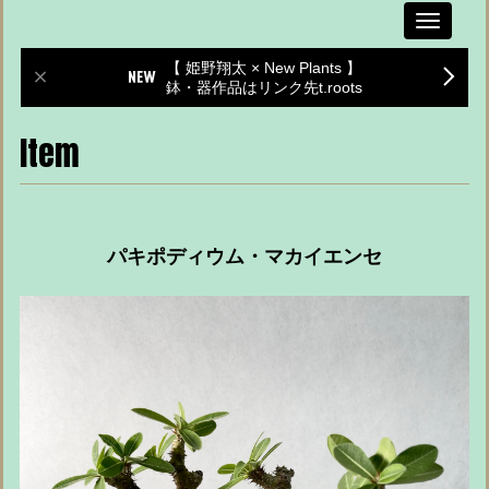
Toggle
navigati
【 姫野翔太 × New Plants 】
鉢・器作品はリンク先t.roots
Item
パキポディウム・マカイエンセ