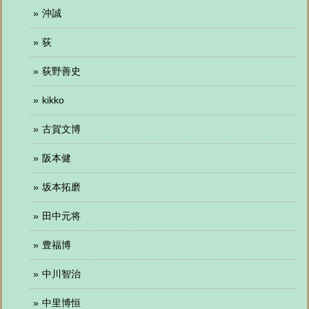
沖誠
荻
荻野善史
kikko
古賀文博
阪本健
坂本拓磨
田中元将
豊福博
中川智治
中里博恒