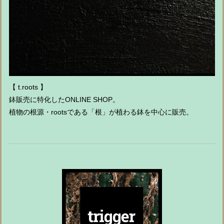
【 t.roots 】
鉢販売に特化したONLINE SHOP。
植物の根源・rootsである「根」が植わる鉢を中心に販売。