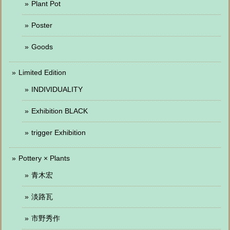
Plant Pot
Poster
Goods
Limited Edition
INDIVIDUALITY
Exhibition BLACK
trigger Exhibition
Pottery × Plants
青木宏
淡路瓦
市野秀作