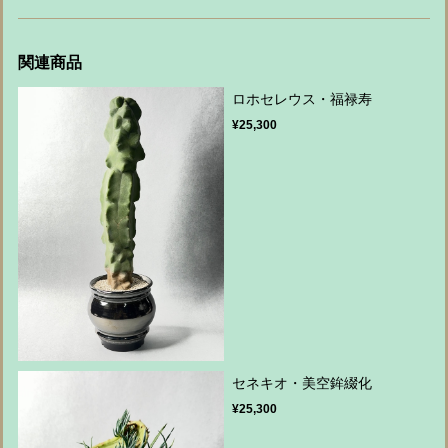
関連商品
ロホセレウス・福禄寿
¥25,300
セネキオ・美空鉾綴化
¥25,300