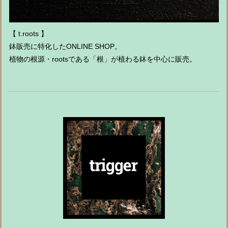
【 t.roots 】
鉢販売に特化したONLINE SHOP。
植物の根源・rootsである「根」が植わる鉢を中心に販売。