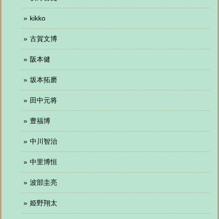
kikko
古賀文博
阪本健
坂本拓磨
田中元将
豊福博
中川智治
中里博恒
波部圭亮
姫野翔太