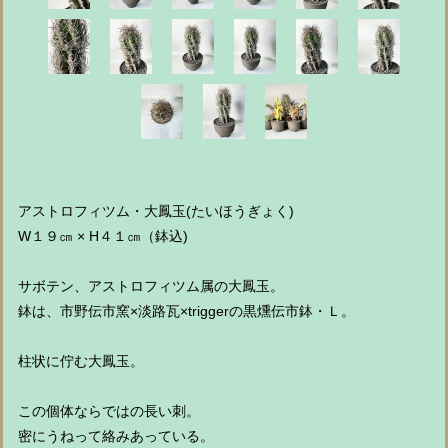
アストロフィツム・大鳳玉(たいほうぎょく)
W１９㎝ × H４１㎝（鉢込)
サボテン、アストロフィツム属の大鳳玉。
鉢は、市野伝市窯×淡路瓦×triggerの黒燻伝市鉢・Ｌ。
柱状に佇む大鳳玉。
この個体ならではの長い刺。
密にうねって絡みあっている。