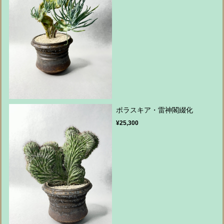
ポラスキア・雷神閣綴化
¥25,300