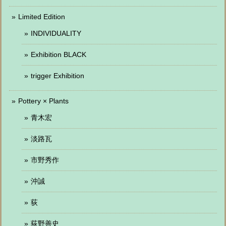
Limited Edition
INDIVIDUALITY
Exhibition BLACK
trigger Exhibition
Pottery × Plants
青木宏
淡路瓦
市野秀作
沖誠
荻
荻野善史