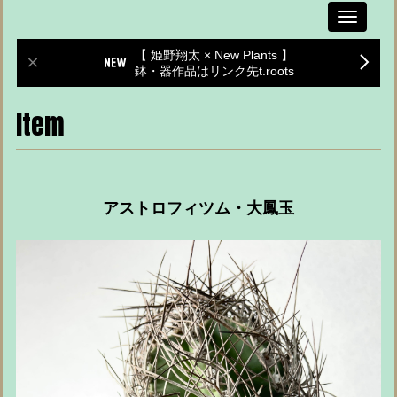
Toggle
navigati
【 姫野翔太 × New Plants 】
鉢・器作品はリンク先t.roots
Item
アストロフィツム・大鳳玉