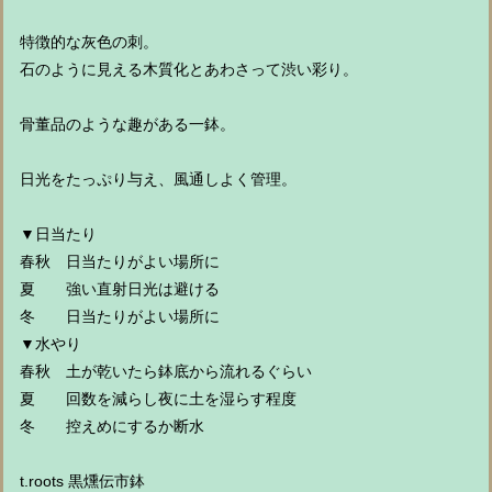
特徴的な灰色の刺。
石のように見える木質化とあわさって渋い彩り。
骨董品のような趣がある一鉢。
日光をたっぷり与え、風通しよく管理。
▼日当たり
春秋 日当たりがよい場所に
夏 強い直射日光は避ける
冬 日当たりがよい場所に
▼水やり
春秋 土が乾いたら鉢底から流れるぐらい
夏 回数を減らし夜に土を湿らす程度
冬 控えめにするか断水
t.roots 黒燻伝市鉢