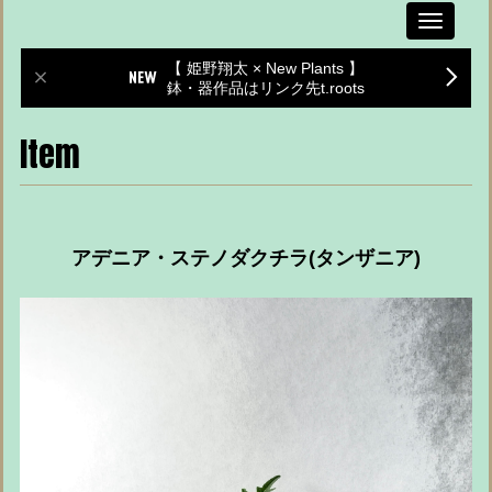
Toggle
navigati
【 姫野翔太 × New Plants 】
鉢・器作品はリンク先t.roots
Item
アデニア・ステノダクチラ(タンザニア)