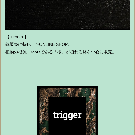
【 t.roots 】
鉢販売に特化したONLINE SHOP。
植物の根源・rootsである「根」が植わる鉢を中心に販売。