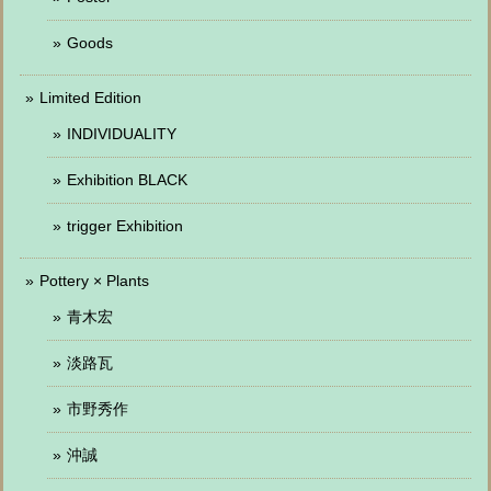
Goods
Limited Edition
INDIVIDUALITY
Exhibition BLACK
trigger Exhibition
Pottery × Plants
青木宏
淡路瓦
市野秀作
沖誠