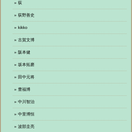
荻
荻野善史
kikko
古賀文博
阪本健
坂本拓磨
田中元将
豊福博
中川智治
中里博恒
波部圭亮