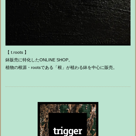
【 t.roots 】
鉢販売に特化したONLINE SHOP。
植物の根源・rootsである「根」が植わる鉢を中心に販売。