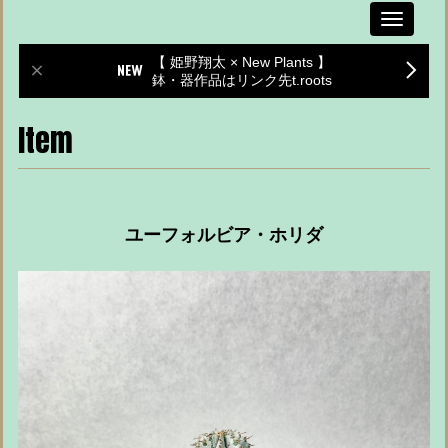
Toggle
navigati
【 姫野翔太 × New Plants 】
鉢・器作品はリンク先t.roots
Item
ユーフォルビア・ホリダ