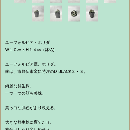
ユーフォルビア・ホリダ
W１０㎝ × H１４㎝（鉢込)
ユーフォルビア属、ホリダ。
鉢は、市野伝市窯に特注のD-BLACK３・Ｓ。
綺麗な群生株。
一つ一つの顔も美株。
真っ白な肌色がより映える。
大きな群生株に育てたり、
株分けしたり楽しめそう。