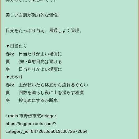
美しい白肌が魅力的な個性。
日光をたっぷり与え、風通しよく管理。
▼日当たり
春秋 日当たりがよい場所に
夏 強い直射日光は避ける
冬 日当たりがよい場所に
▼水やり
春秋 土が乾いたら鉢底から流れるぐらい
夏 回数を減らし夜に土を湿らす程度
冬 控えめにするか断水
t.roots 市野伝市窯×trigger
https://trigger-roots.com/?
category_id=5ff726c0da019c3072e728b4