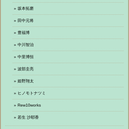
坂本拓磨
田中元将
豊福博
中川智治
中里博恒
波部圭亮
姫野翔太
ヒノモトナツミ
Rew10works
若生 沙耶香