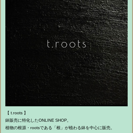
【 t.roots 】
鉢販売に特化したONLINE SHOP。
植物の根源・rootsである「根」が植わる鉢を中心に販売。