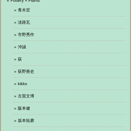
Pottery × Plants
青木宏
淡路瓦
市野秀作
沖誠
荻
荻野善史
kikko
古賀文博
阪本健
坂本拓磨