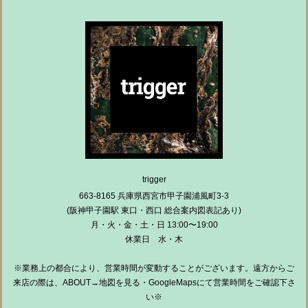
trigger
663-8165 兵庫県西宮市甲子園浦風町3-3
(阪神甲子園駅 東口・西口 総合案内図表記あり)
月・火・金・土・日 13:00〜19:00
休業日 水・木
※業務上の都合により、営業時間が変動することがございます。遠方からご
来店の際は、ABOUT→地図を見る・GoogleMapsにて営業時間をご確認下さ
い※