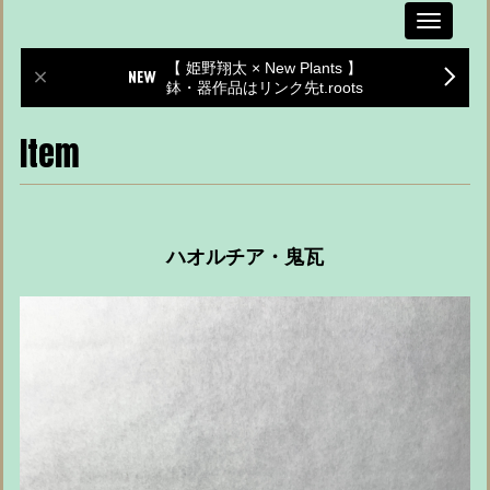
Toggle
navigati
【 姫野翔太 × New Plants 】
鉢・器作品はリンク先t.roots
Item
ハオルチア・鬼瓦