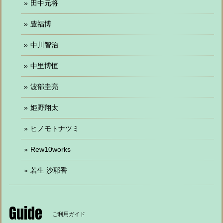
田中元将
豊福博
中川智治
中里博恒
波部圭亮
姫野翔太
ヒノモトナツミ
Rew10works
若生 沙耶香
Guide
ご利用ガイド