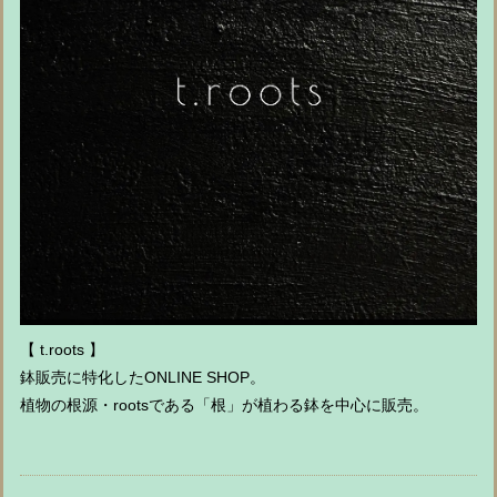
【 t.roots 】
鉢販売に特化したONLINE SHOP。
植物の根源・rootsである「根」が植わる鉢を中心に販売。