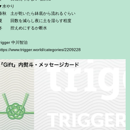
▼水やり
春秋 土が乾いたら鉢底から流れるぐらい
夏 回数を減らし夜に土を湿らす程度
冬 控えめにするか断水
trigger 中川智治
https://www.trigger.world/categories/2209228