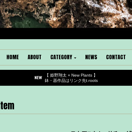
HOME
ABOUT
CATEGORY
NEWS
CONTACT
【 姫野翔太 × New Plants 】
鉢・器作品はリンク先t.roots
Item