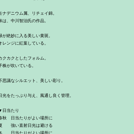
モナデニウム属、リチェイ錦。
鉢は、中川智治氏の作品。
緑が絶妙に入る美しい黄斑。
オレンジに紅葉している。
カクカクとしたフォルム。
子株が吹いている。
不思議なシルエット、美しい彩り。
日光をたっぷり与え、風通し良く管理。
▼日当たり
春秋 日当たりがよい場所に
夏 強い直射日光は避ける
冬 日当たりがよい場所に