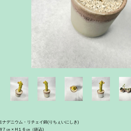
モナデニウム・リチェイ錦(りちぇいにしき)
W７㎝ × H１６㎝（鉢込)