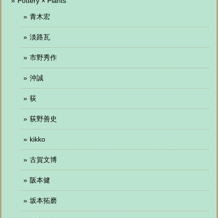
Pottery × Plants
青木宏
淡路瓦
市野秀作
沖誠
荻
荻野善史
kikko
古賀文博
阪本健
坂本拓磨