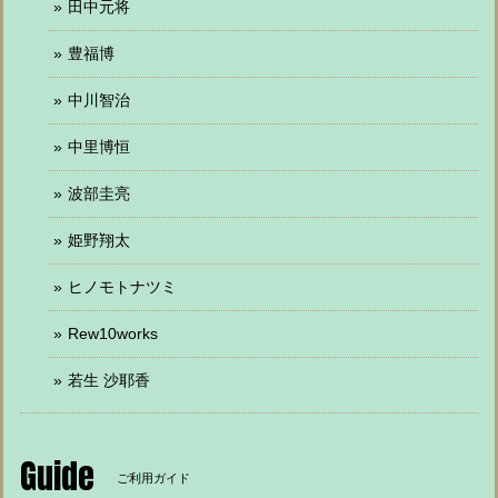
田中元将
豊福博
中川智治
中里博恒
波部圭亮
姫野翔太
ヒノモトナツミ
Rew10works
若生 沙耶香
Guide
ご利用ガイド