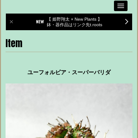
Toggle
navigati
【 姫野翔太 × New Plants 】
鉢・器作品はリンク先t.roots
Item
ユーフォルビア・スーパーバリダ