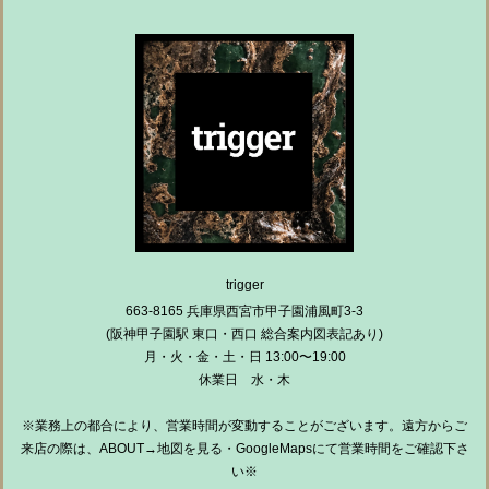
trigger
663-8165 兵庫県西宮市甲子園浦風町3-3
(阪神甲子園駅 東口・西口 総合案内図表記あり)
月・火・金・土・日 13:00〜19:00
休業日 水・木
※業務上の都合により、営業時間が変動することがございます。遠方からご
来店の際は、ABOUT→地図を見る・GoogleMapsにて営業時間をご確認下さ
い※