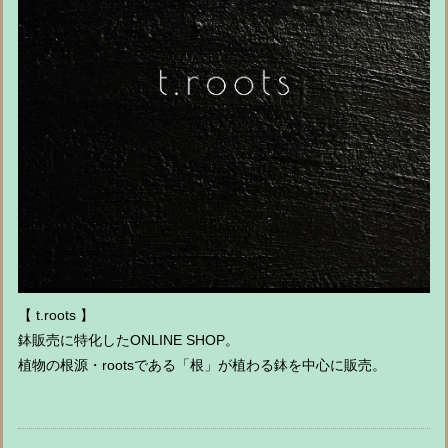
【 t.roots 】
鉢販売に特化したONLINE SHOP。
植物の根源・rootsである「根」が植わる鉢を中心に販売。