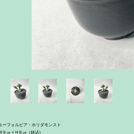
ユーフォルビア・ホリダモンスト
W９㎝ × H８㎝（鉢込)