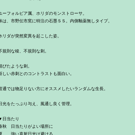
ユーフォルビア属、ホリダのモンストローサ。
鉢は、市野伝市窯に特注の石墨ＳＳ。内側釉薬無しタイプ。
ホリダが突然変異を起こした姿。
不規則な稜、不規則な刺。
錆びたような刺。
新しい赤刺とのコントラストも面白い。
普通では物足りない方にオススメしたいランダムな生長。
日光をたっぷり与え、風通し良く管理。
▼日当たり
春秋 日当たりがよい場所に
夏 強い直射日光は避ける