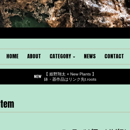
HOME
ABOUT
CATEGORY
NEWS
CONTACT
【 姫野翔太 × New Plants 】
鉢・器作品はリンク先t.roots
Item