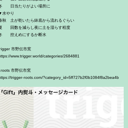
冬 日当たりがよい場所に
▼水やり
春秋 土が乾いたら鉢底から流れるぐらい
夏 回数を減らし夜に土を湿らす程度
冬 控えめにするか断水
trigger 市野伝市窯
https://www.trigger.world/categories/2684881
t.roots 市野伝市窯
https://trigger-roots.com/?category_id=5ff727b2f0b1084f8a2bea4b