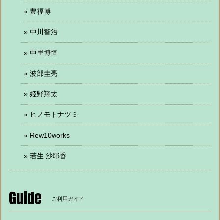
豊福博
中川智治
中里博恒
波部圭亮
姫野翔太
ヒノモトナツミ
Rew10works
若生 沙耶香
Guide
ご利用ガイド