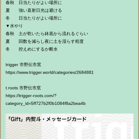
春秋 日当たりがよい場所に
夏 強い直射日光は避ける
冬 日当たりがよい場所に
▼水やり
春秋 土が乾いたら鉢底から流れるぐらい
夏 回数を減らし夜に土を湿らす程度
冬 控えめにするか断水
trigger 市野伝市窯
https://www.trigger.world/categories/2684881
t.roots 市野伝市窯
https://trigger-roots.com/?
category_id=5ff727b2f0b1084f8a2bea4b