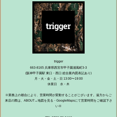
trigger
663-8165 兵庫県西宮市甲子園浦風町3-3
(阪神甲子園駅 東口・西口 総合案内図表記あり)
月・火・金・土・日 13:00〜19:00
休業日 水・木
※業務上の都合により、営業時間が変動することがございます。遠方からご
来店の際は、ABOUT→地図を見る・GoogleMapsにて営業時間をご確認下さ
い※