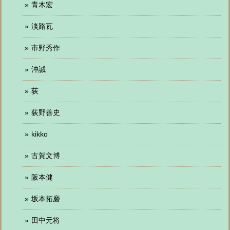
青木宏
淡路瓦
市野秀作
沖誠
荻
荻野善史
kikko
古賀文博
阪本健
坂本拓磨
田中元将