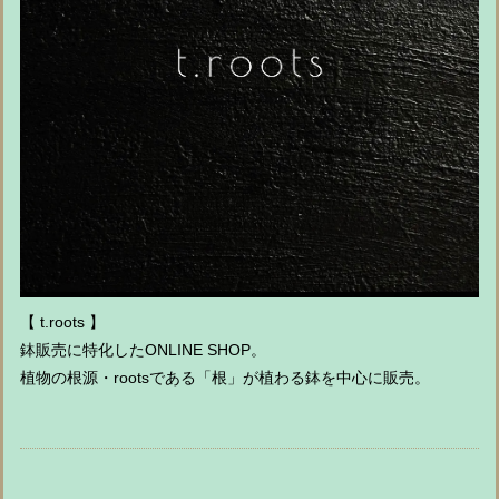
【 t.roots 】
鉢販売に特化したONLINE SHOP。
植物の根源・rootsである「根」が植わる鉢を中心に販売。