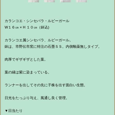
カランコエ・シンセパラ・ルビーガール
W１６㎝ × H １０㎝（鉢込)
カランコエ属シンセパラ、ルビーガール。
鉢は、市野伝市窯に特注の石墨ＳＳ。内側釉薬無しタイプ。
肉厚でギザギザとした葉。
葉の縁は紫に染まっている。
ランナーを出してその先に子株を出す面白い生態。
日光をたっぷり与え、風通し良く管理。
▼日当たり