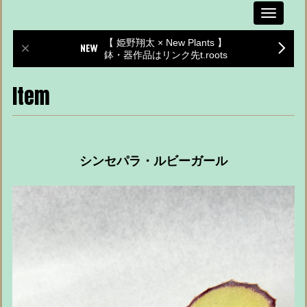
Toggle
navigati
【 姫野翔太 × New Plants 】
鉢・器作品はリンク先t.roots
Item
シンセパラ・ルビーガール