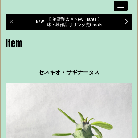
Toggle
navigati
【 姫野翔太 × New Plants 】
鉢・器作品はリンク先t.roots
Item
セネキオ・サギナータス