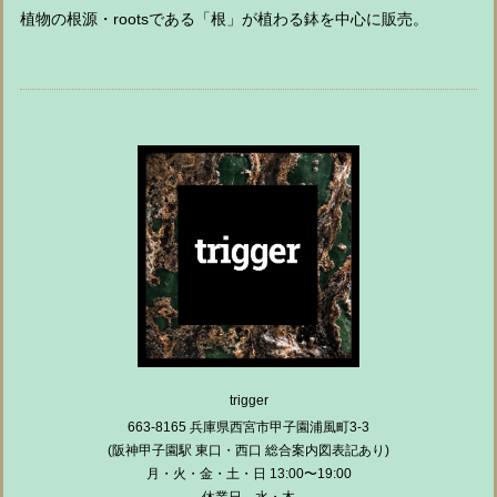
植物の根源・rootsである「根」が植わる鉢を中心に販売。
trigger
663-8165 兵庫県西宮市甲子園浦風町3-3
(阪神甲子園駅 東口・西口 総合案内図表記あり)
月・火・金・土・日 13:00〜19:00
休業日 水・木