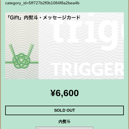
category_id=5ff727b2f0b1084f8a2bea4b
¥6,600
SOLD OUT
内熨斗