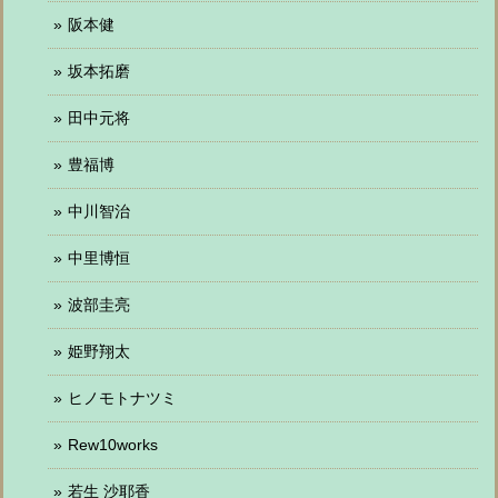
阪本健
坂本拓磨
田中元将
豊福博
中川智治
中里博恒
波部圭亮
姫野翔太
ヒノモトナツミ
Rew10works
若生 沙耶香