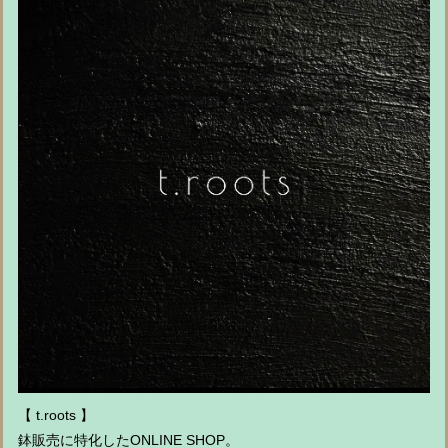
【 t.roots 】
鉢販売に特化したONLINE SHOP。