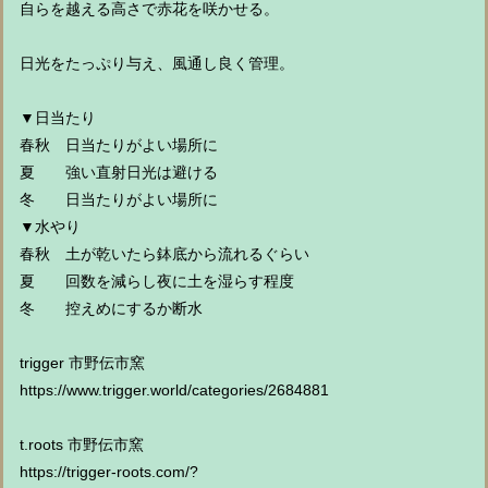
自らを越える高さで赤花を咲かせる。
日光をたっぷり与え、風通し良く管理。
▼日当たり
春秋 日当たりがよい場所に
夏 強い直射日光は避ける
冬 日当たりがよい場所に
▼水やり
春秋 土が乾いたら鉢底から流れるぐらい
夏 回数を減らし夜に土を湿らす程度
冬 控えめにするか断水
trigger 市野伝市窯
https://www.trigger.world/categories/2684881
t.roots 市野伝市窯
https://trigger-roots.com/?