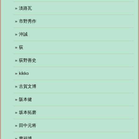
淡路瓦
市野秀作
沖誠
荻
荻野善史
kikko
古賀文博
阪本健
坂本拓磨
田中元将
豊福博