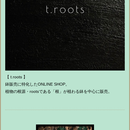
【 t.roots 】
鉢販売に特化したONLINE SHOP。
植物の根源・rootsである「根」が植わる鉢を中心に販売。