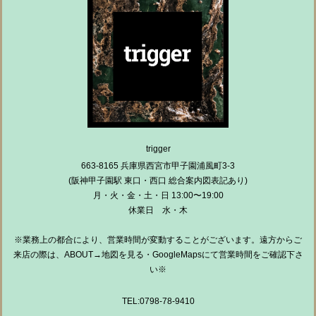
trigger
663-8165 兵庫県西宮市甲子園浦風町3-3
(阪神甲子園駅 東口・西口 総合案内図表記あり)
月・火・金・土・日 13:00〜19:00
休業日 水・木
※業務上の都合により、営業時間が変動することがございます。遠方からご
来店の際は、ABOUT→地図を見る・GoogleMapsにて営業時間をご確認下さ
い※
TEL:0798-78-9410