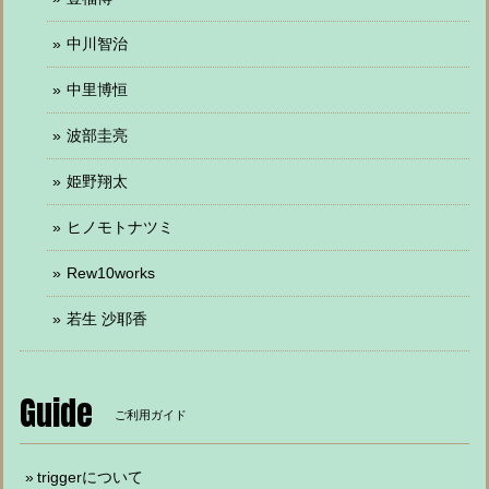
中川智治
中里博恒
波部圭亮
姫野翔太
ヒノモトナツミ
Rew10works
若生 沙耶香
Guide
ご利用ガイド
triggerについて