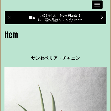
Toggle
navigati
【 姫野翔太 × New Plants 】
鉢・器作品はリンク先t.roots
Item
サンセベリア・チャニン