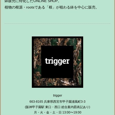
鉢販売に特化したONLINE SHOP。
植物の根源・rootsである「根」が植わる鉢を中心に販売。
trigger
663-8165 兵庫県西宮市甲子園浦風町3-3
(阪神甲子園駅 東口・西口 総合案内図表記あり)
月・火・金・土・日 13:00〜19:00