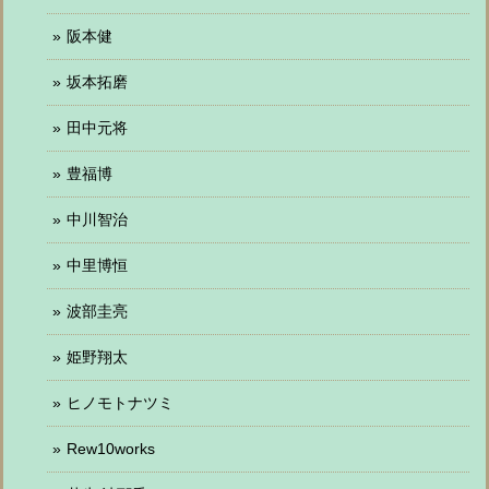
阪本健
坂本拓磨
田中元将
豊福博
中川智治
中里博恒
波部圭亮
姫野翔太
ヒノモトナツミ
Rew10works