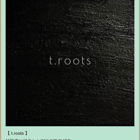
【 t.roots 】