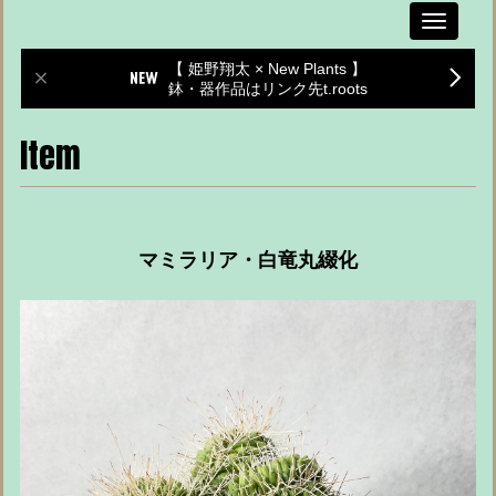
Toggle
navigati
【 姫野翔太 × New Plants 】
鉢・器作品はリンク先t.roots
Item
マミラリア・白竜丸綴化