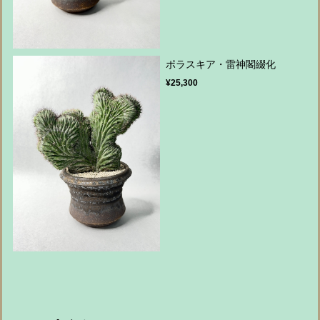
ポラスキア・雷神閣綴化
¥25,300