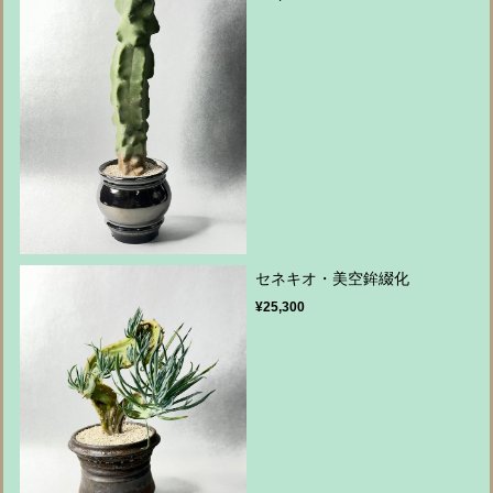
セネキオ・美空鉾綴化
¥25,300