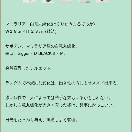
マミラリア・白竜丸綴化(はくりゅうまるてっか)
W１８㎝ × H ２３㎝（鉢込)
サボテン、マミラリア属の白竜丸綴化。
鉢は、trigger・D-BLACK３・Ｍ。
突然変異したシルエット。
ランダムで不規則な変化は、飽き性の方にもオススメ出来る。
濃い個性で、人によっては苦手な方もいるかもしれない。
しかし白竜丸綴化が大きく育った姿は、見事にかっこいい。
日光をたっぷり与え、風通しよく管理。