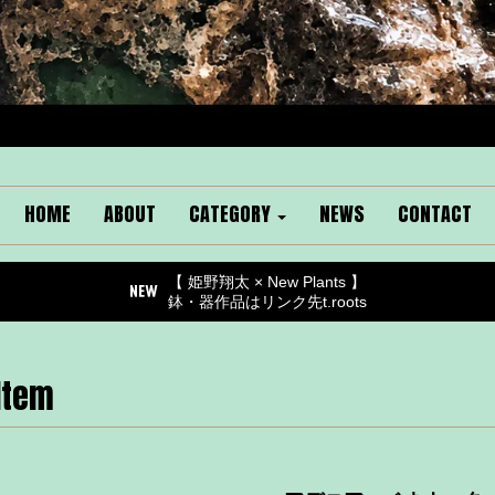
HOME
ABOUT
CATEGORY
NEWS
CONTACT
【 姫野翔太 × New Plants 】
鉢・器作品はリンク先t.roots
Item