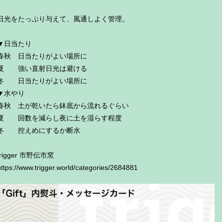
日光をたっぷり与えて、風通しよく管理。
▼日当たり
春秋 日当たりがよい場所に
夏 強い直射日光は避ける
冬 日当たりがよい場所に
▼水やり
春秋 土が乾いたら鉢底から流れるぐらい
夏 回数を減らし夜に土を湿らす程度
冬 控えめにするか断水
trigger 市野伝市窯
https://www.trigger.world/categories/2684881