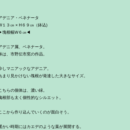
アデニア・ベネナータ
W１３㎝ × H６９㎝（鉢込)
▶︎塊根幅W６㎝◀︎
アデニア属、ベネナータ。
鉢は、市野伝市窯の作品。
少しマニアックなアデニア。
あまり見かけない塊根が発達した大きなサイズ。
こちらの個体は、濃い緑。
塊根部も太く個性的なシルエット。
ここから作り込んでいくのが面白そう。
暖かい時期にはカエデのような葉が展開する。