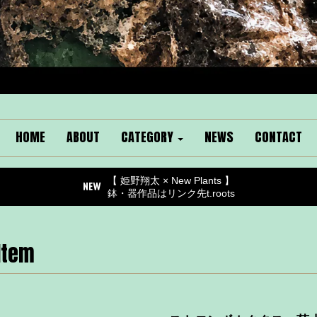
HOME
ABOUT
CATEGORY
NEWS
CONTACT
【 姫野翔太 × New Plants 】
鉢・器作品はリンク先t.roots
Item