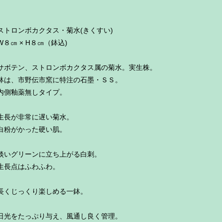
ストロンボカクタス・菊水(きくすい)
W８㎝ × H８㎝（鉢込)
サボテン、ストロンボカクタス属の菊水。実生株。
鉢は、市野伝市窯に特注の石墨・ＳＳ。
内側釉薬無しタイプ。
生長が非常に遅い菊水。
白粉がかった硬い肌。
淡いグリーンに立ち上がる白刺。
生長点はふわふわ。
長くじっくり楽しめる一鉢。
日光をたっぷり与え、風通し良く管理。