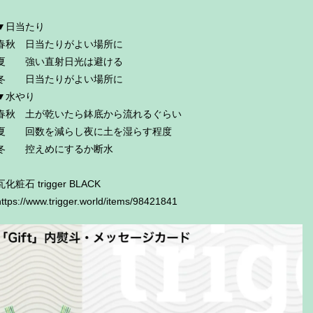
▼日当たり
春秋 日当たりがよい場所に
夏 強い直射日光は避ける
冬 日当たりがよい場所に
▼水やり
春秋 土が乾いたら鉢底から流れるぐらい
夏 回数を減らし夜に土を湿らす程度
冬 控えめにするか断水
瓦化粧石 trigger BLACK
https://www.trigger.world/items/98421841