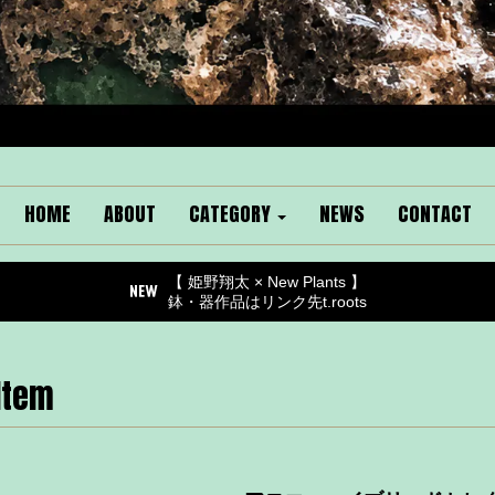
HOME
ABOUT
CATEGORY
NEWS
CONTACT
【 姫野翔太 × New Plants 】
鉢・器作品はリンク先t.roots
Item