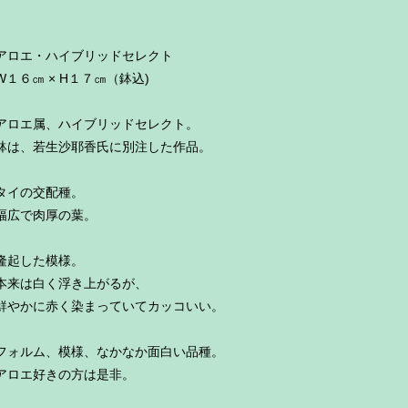
アロエ・ハイブリッドセレクト
W１６㎝ × H１７㎝（鉢込)
アロエ属、ハイブリッドセレクト。
鉢は、若生沙耶香氏に別注した作品。
タイの交配種。
幅広で肉厚の葉。
隆起した模様。
本来は白く浮き上がるが、
鮮やかに赤く染まっていてカッコいい。
フォルム、模様、なかなか面白い品種。
アロエ好きの方は是非。