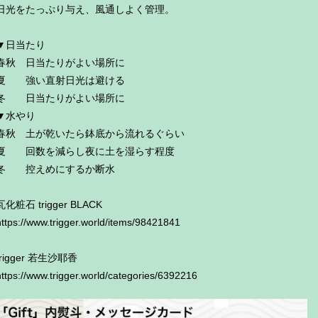
日光をたっぷり与え、風通しよく管理。
▼日当たり
春秋 日当たりがよい場所に
夏 強い直射日光は避ける
冬 日当たりがよい場所に
▼水やり
春秋 土が乾いたら鉢底から流れるぐらい
夏 回数を減らし夜に土を湿らす程度
冬 控えめにするか断水
瓦化粧石 trigger BLACK
https://www.trigger.world/items/98421841
trigger 若生沙耶香
https://www.trigger.world/categories/6392216