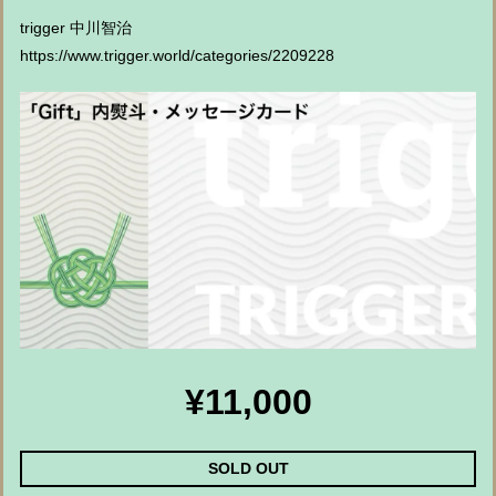
trigger 中川智治
https://www.trigger.world/categories/2209228
¥11,000
SOLD OUT