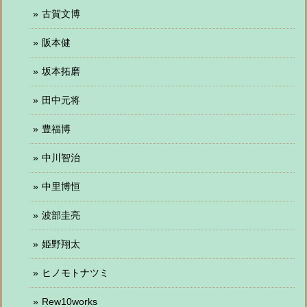
古賀文博
阪本健
坂本拓磨
田中元将
豊福博
中川智治
中里博恒
波部圭亮
姫野翔太
ヒノモトナツミ
Rew10works