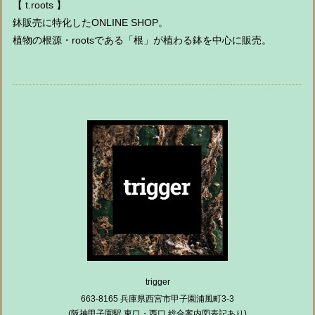
【 t.roots 】
鉢販売に特化したONLINE SHOP。
植物の根源・rootsである「根」が植わる鉢を中心に販売。
trigger
663-8165 兵庫県西宮市甲子園浦風町3-3
(阪神甲子園駅 東口・西口 総合案内図表記あり)