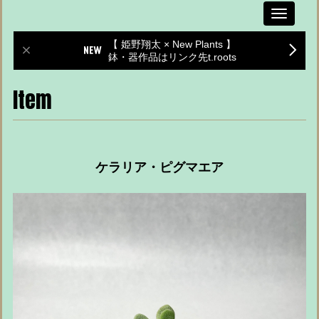
Toggle
navigati
【 姫野翔太 × New Plants 】
鉢・器作品はリンク先t.roots
Item
ケラリア・ピグマエア