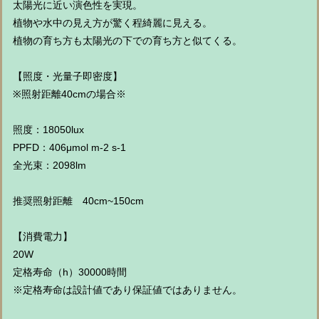
太陽光に近い演色性を実現。
植物や水中の見え方が驚く程綺麗に見える。
植物の育ち方も太陽光の下での育ち方と似てくる。
【照度・光量子即密度】
※照射距離40cmの場合※
照度：18050lux
PPFD：406μmol m-2 s-1
全光束：2098lm
推奨照射距離 40cm~150cm
【消費電力】
20W
定格寿命（h）30000時間
※定格寿命は設計値であり保証値ではありません。