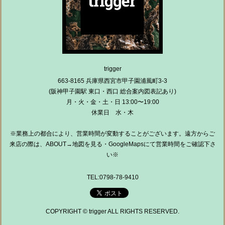
trigger
663-8165 兵庫県西宮市甲子園浦風町3-3
(阪神甲子園駅 東口・西口 総合案内図表記あり)
月・火・金・土・日 13:00〜19:00
休業日 水・木
※業務上の都合により、営業時間が変動することがございます。遠方からご
来店の際は、ABOUT→地図を見る・GoogleMapsにて営業時間をご確認下さ
い※
TEL:0798-78-9410
COPYRIGHT © trigger ALL RIGHTS RESERVED.