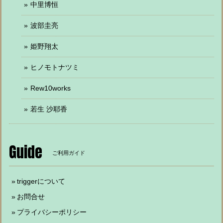
中里博恒
波部圭亮
姫野翔太
ヒノモトナツミ
Rew10works
若生 沙耶香
Guide
ご利用ガイド
triggerについて
お問合せ
プライバシーポリシー