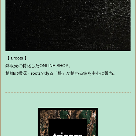
【 t.roots 】
鉢販売に特化したONLINE SHOP。
植物の根源・rootsである「根」が植わる鉢を中心に販売。