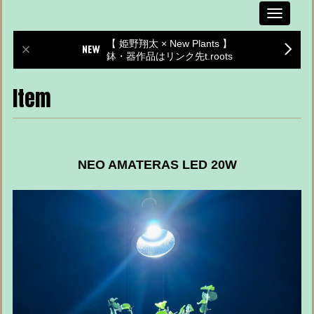
Toggle
navigati
【 姫野翔太 × New Plants 】
鉢・器作品はリンク先t.roots
Item
NEO AMATERAS LED 20W