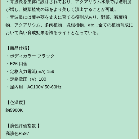
・青波長を主体に設計されており、アクアリウム水景では透明度
が増し、観葉植物の緑をより美しく演出することが可能。
・青波長には葉や茎を丈夫に育てる役割があり、野菜、観葉植
物、アクアリウム、多肉植物、塊根植物、etc…全ての植物育成に
おいて高い育成効果を誇るライトとなっている。
【商品仕様】
・ボディカラー ブラック
・E26 口金
・定格入力電流(mA) 159
・定格電圧（V）100
・屋内用 AC100V 50-60Hz
【色温度】
約5900K
【演色評価指数 】
高演色Ra97