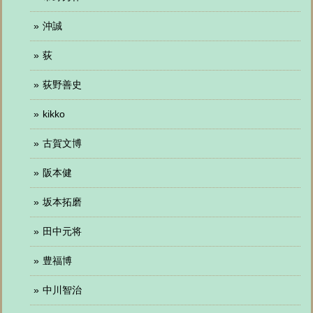
沖誠
荻
荻野善史
kikko
古賀文博
阪本健
坂本拓磨
田中元将
豊福博
中川智治