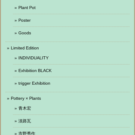
Plant Pot
Poster
Goods
Limited Edition
INDIVIDUALITY
Exhibition BLACK
trigger Exhibition
Pottery × Plants
青木宏
淡路瓦
市野秀作