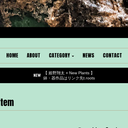
HOME
ABOUT
CATEGORY
NEWS
CONTACT
【 姫野翔太 × New Plants 】
鉢・器作品はリンク先t.roots
Item