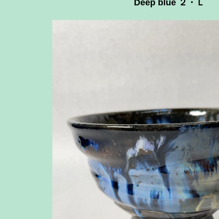
Deep blue ２・Ｌ