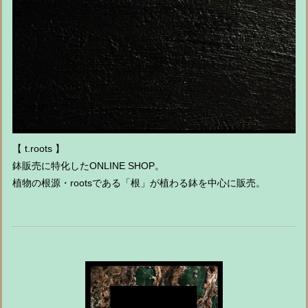
【 t.roots 】
鉢販売に特化したONLINE SHOP。
植物の根源・rootsである「根」が植わる鉢を中心に販売。