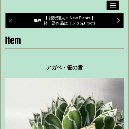
Toggle
navigati
【 姫野翔太 × New Plants 】
鉢・器作品はリンク先t.roots
Item
アガベ・笹の雪