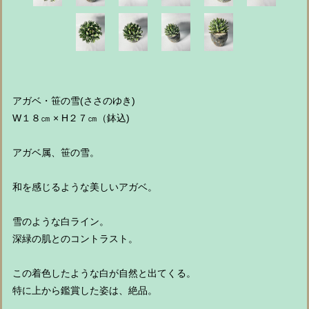
アガベ・笹の雪(ささのゆき)
W１８㎝ × H２７㎝（鉢込)
アガベ属、笹の雪。
和を感じるような美しいアガベ。
雪のような白ライン。
深緑の肌とのコントラスト。
この着色したような白が自然と出てくる。
特に上から鑑賞した姿は、絶品。