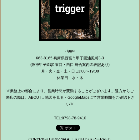
trigger
663-8165 兵庫県西宮市甲子園浦風町3-3
(阪神甲子園駅 東口・西口 総合案内図表記あり)
月・火・金・土・日 13:00〜19:00
休業日 水・木
※業務上の都合により、営業時間が変動することがございます。遠方からご
来店の際は、ABOUT→地図を見る・GoogleMapsにて営業時間をご確認下さ
い※
TEL:0798-78-9410
COPYRIGHT © trigger ALL RIGHTS RESERVED.