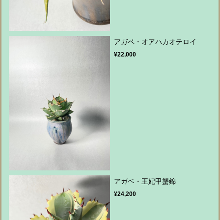
アガベ・オアハカオテロイ
¥22,000
アガベ・王妃甲蟹錦
¥24,200