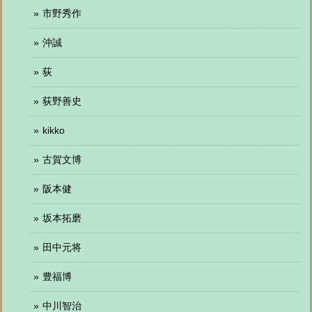
市野秀作
沖誠
荻
荻野善史
kikko
古賀文博
阪本健
坂本拓磨
田中元将
豊福博
中川智治