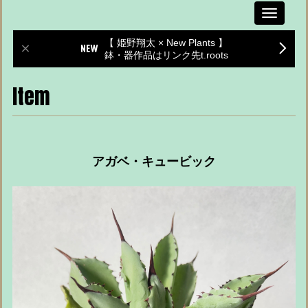
Toggle
navigati
【 姫野翔太 × New Plants 】
鉢・器作品はリンク先t.roots
Item
アガベ・キュービック