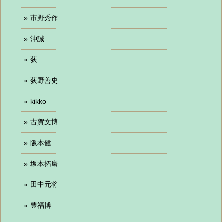
市野秀作
沖誠
荻
荻野善史
kikko
古賀文博
阪本健
坂本拓磨
田中元将
豊福博