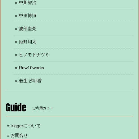
中川智治
中里博恒
波部圭亮
姫野翔太
ヒノモトナツミ
Rew10works
若生 沙耶香
Guide
ご利用ガイド
triggerについて
お問合せ