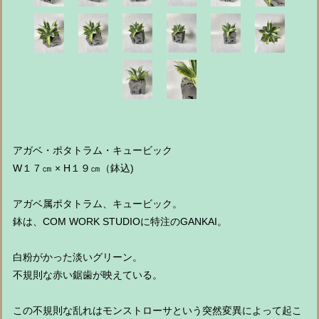
アガベ・ポタトラム・キュービック
W１７㎝ × H１９㎝（鉢込)
アガベ属ポタトラム、キュービック。
鉢は、COM WORK STUDIOに特注のGANKAI。
白粉がかった淡いグリーン。
不規則な赤い鋸歯が映えている。
この不規則な乱れはモンストローサという突然変異によって起こ