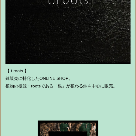
【 t.roots 】
鉢販売に特化したONLINE SHOP。
植物の根源・rootsである「根」が植わる鉢を中心に販売。