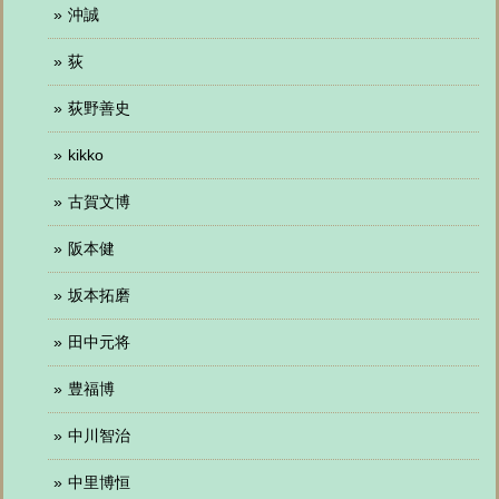
沖誠
荻
荻野善史
kikko
古賀文博
阪本健
坂本拓磨
田中元将
豊福博
中川智治
中里博恒