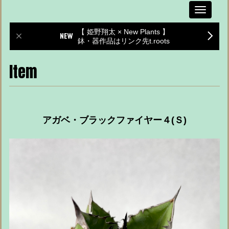
Toggle
navigati
【 姫野翔太 × New Plants 】
鉢・器作品はリンク先t.roots
Item
アガベ・ブラックファイヤー４(Ｓ)