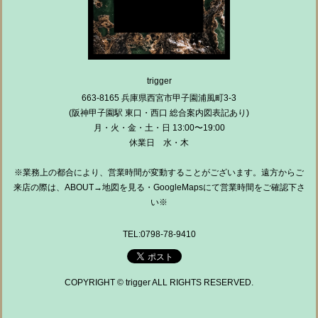
trigger
663-8165 兵庫県西宮市甲子園浦風町3-3
(阪神甲子園駅 東口・西口 総合案内図表記あり)
月・火・金・土・日 13:00〜19:00
休業日 水・木
※業務上の都合により、営業時間が変動することがございます。遠方からご
来店の際は、ABOUT→地図を見る・GoogleMapsにて営業時間をご確認下さ
い※
TEL:0798-78-9410
COPYRIGHT © trigger ALL RIGHTS RESERVED.