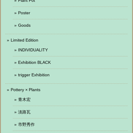
Plant Pot
Poster
Goods
Limited Edition
INDIVIDUALITY
Exhibition BLACK
trigger Exhibition
Pottery × Plants
青木宏
淡路瓦
市野秀作