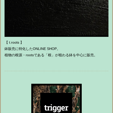
【 t.roots 】
鉢販売に特化したONLINE SHOP。
植物の根源・rootsである「根」が植わる鉢を中心に販売。