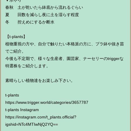
▼水やり
春秋 土が乾いたら鉢底から流れるぐらい
夏 回数を減らし夜に土を湿らす程度
冬 控えめにするか断水
【t-plants】
植物重視の方や、自分で触りたい本格派の方に、プラ鉢や抜き苗
でご紹介。
今後も不定期で、様々な生産者、園芸家、ナーセリーのtriggerな
特選株をご紹介します。
素晴らしい植物達をお楽しみ下さい。
t-plants
https://www.trigger.world/categories/3657787
t-plants Instagram
https://instagram.com/t_plants.official?
igshid=NTc4MTIwNjQ2YQ==