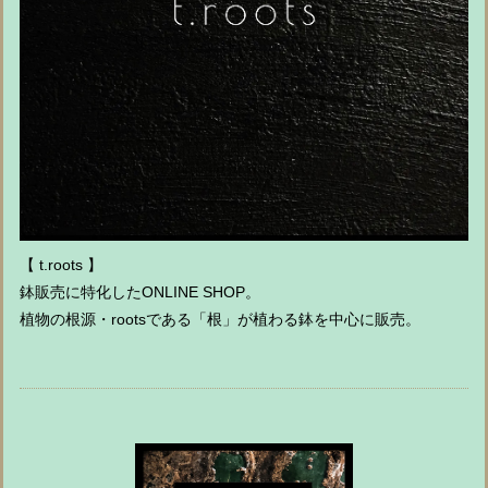
【 t.roots 】
鉢販売に特化したONLINE SHOP。
植物の根源・rootsである「根」が植わる鉢を中心に販売。