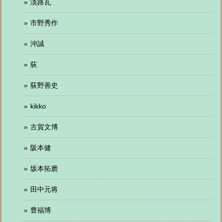
淡路瓦
市野秀作
沖誠
荻
荻野善史
kikko
古賀文博
阪本健
坂本拓磨
田中元将
豊福博