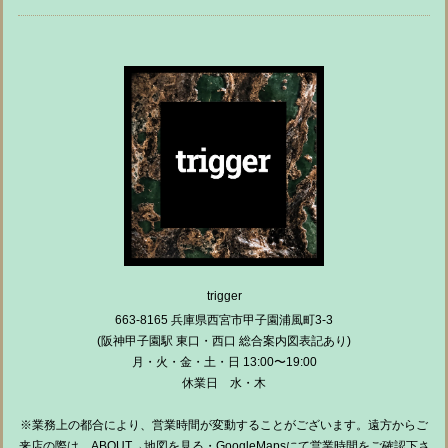
trigger
663-8165 兵庫県西宮市甲子園浦風町3-3
(阪神甲子園駅 東口・西口 総合案内図表記あり)
月・火・金・土・日 13:00〜19:00
休業日 水・木
※業務上の都合により、営業時間が変動することがございます。遠方からご
来店の際は、ABOUT→地図を見る・GoogleMapsにて営業時間をご確認下さ