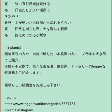
夏 強い直射日光は避ける
冬 日当たりがよい場所に
▼水やり
春秋 土が乾いたら鉢底から流れるぐらい
夏 回数を減らし夜に土を湿らす程度
冬 控えめにするか断水
【t-plants】
植物重視の方や、自分で触りたい本格派の方に、プラ鉢や抜き苗
でご紹介。
今後も不定期で、様々な生産者、園芸家、ナーセリーのtriggerな
特選株をご紹介します。
素晴らしい植物達をお楽しみ下さい。
t-plants
https://www.trigger.world/categories/3657787
t-plants Instagram