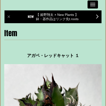
Toggle
navigati
【 姫野翔太 × New Plants 】
鉢・器作品はリンク先t.roots
Item
アガベ・レッドキャット １