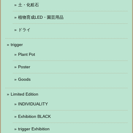
土・化粧石
植物育成LED・園芸用品
ドライ
trigger
Plant Pot
Poster
Goods
Limited Edition
INDIVIDUALITY
Exhibition BLACK
trigger Exhibition