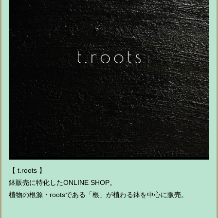
【 t.roots 】
鉢販売に特化したONLINE SHOP。
植物の根源・rootsである「根」が植わる鉢を中心に販売。