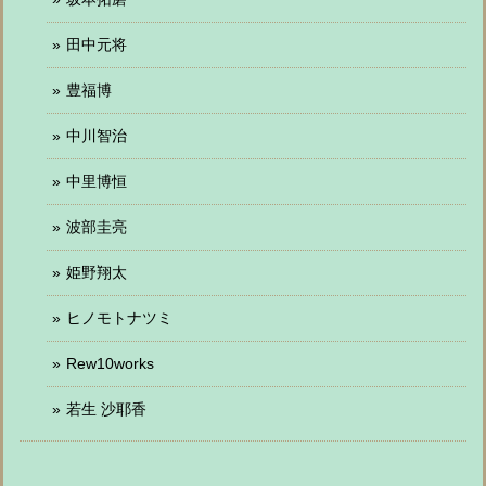
田中元将
豊福博
中川智治
中里博恒
波部圭亮
姫野翔太
ヒノモトナツミ
Rew10works
若生 沙耶香