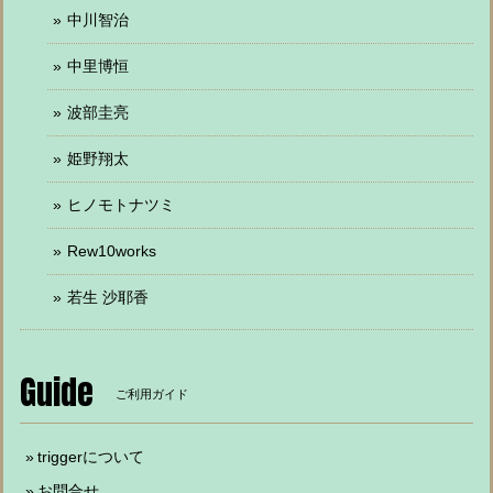
中川智治
中里博恒
波部圭亮
姫野翔太
ヒノモトナツミ
Rew10works
若生 沙耶香
Guide
ご利用ガイド
triggerについて
お問合せ