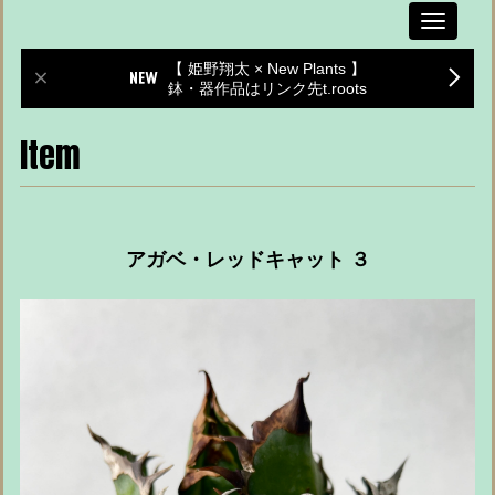
Toggle
navigati
【 姫野翔太 × New Plants 】
鉢・器作品はリンク先t.roots
Item
アガベ・レッドキャット ３