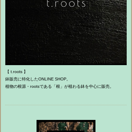
【 t.roots 】
鉢販売に特化したONLINE SHOP。
植物の根源・rootsである「根」が植わる鉢を中心に販売。