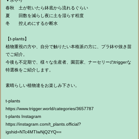
▼水やり
春秋 土が乾いたら鉢底から流れるぐらい
夏 回数を減らし夜に土を湿らす程度
冬 控えめにするか断水
【t-plants】
植物重視の方や、自分で触りたい本格派の方に、プラ鉢や抜き苗
でご紹介。
今後も不定期で、様々な生産者、園芸家、ナーセリーのtriggerな
特選株をご紹介します。
素晴らしい植物達をお楽しみ下さい。
t-plants
https://www.trigger.world/categories/3657787
t-plants Instagram
https://instagram.com/t_plants.official?
igshid=NTc4MTIwNjQ2YQ==