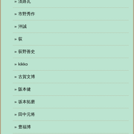
淡路瓦
市野秀作
沖誠
荻
荻野善史
kikko
古賀文博
阪本健
坂本拓磨
田中元将
豊福博